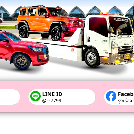
LINE ID
Faceb
@rr7799
รุ่งเรือ