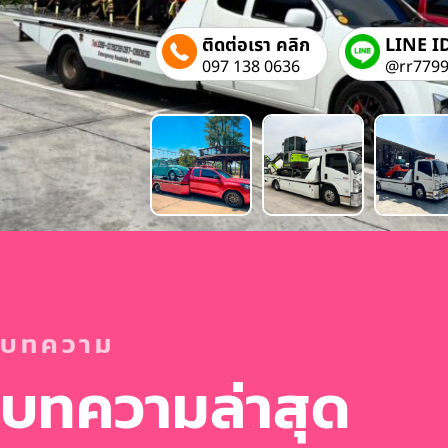
ติดต่อเรา คลิก
LINE I
097 138 0636
@rr779
บทความ
บทความล่าสุด