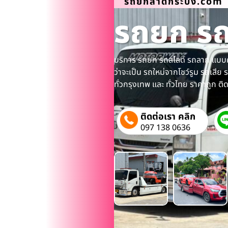
รถยกลาดกระบัง.com
รถยก รถส
บริการ รถยก รถสไลด์ รถลาก แบบ
ว่าจะเป็น รถใหม่จากโชว์รูม รถเสีย ร
ทั่วกรุงเทพ และ ทั่วไทย ราคาถูก ต
ติดต่อเรา คลิก
097 138 0636