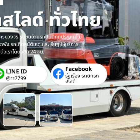
ไลด์ ทั่วไทย
ครบวงจร รับขนย้ายรถยนต์ทุกประเภท ไม่
ถพัง รถเกิดอุบัติเหตุ และ อื่นๆ ให้บริการ
ิดต่อเราได้ตลอด 24 ชม.
Facebook
LINE ID
รุ่งเรือง รถยกรถ
@rr7799
สไลด์