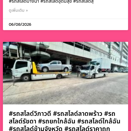
#รถสไลด์บางนา #รถสไลด์อุดมสุข #รถสไลด์สุ
ดูเพิ่มเติม »
06/08/2026
#รถสไลด์วิภาวดี #รถสไลด์ลาดพร้าว #รถ
สไลด์รัชดา #รถยกใกล้ฉัน #รถสไลด์ใกล้ฉัน
#รถสไลด์ข้ามจังหวัด #รถสไลด์ราคาถูก