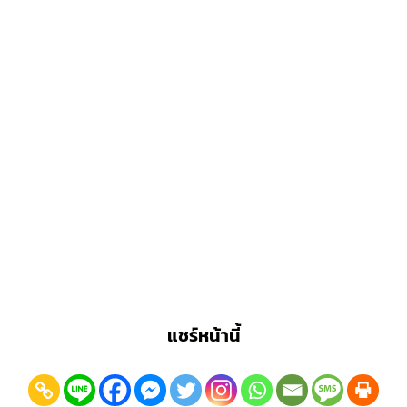
แชร์หน้านี้