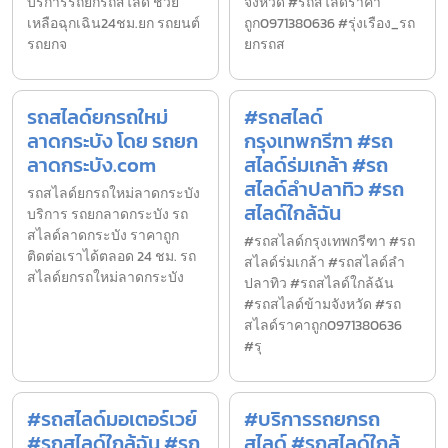
บริการรถยกรถสไลด์ ช่วย
จังหวัด #รถสไลด์ราคา
เหลือฉุกเฉิน24ชม.ยก รถยนต์
ถูก0971380636 #รุ่งเรือง_รถ
รถยกจ
ยกรถส
รถสไลด์ยกรถใหม่
#รถสไลด์
ลาดกระบัง โดย รถยก
กรุงเทพกรีฑา #รถ
ลาดกระบัง.com
สไลด์ร่มเกล้า #รถ
สไลด์ลำปลาทิว #รถ
รถสไลด์ยกรถใหม่ลาดกระบัง
สไลด์ใกล้ฉัน
บริการ รถยกลาดกระบัง รถ
สไลด์ลาดกระบัง ราคาถูก
#รถสไลด์กรุงเทพกรีฑา #รถ
ติดต่อเราได้ตลอด 24 ชม. รถ
สไลด์ร่มเกล้า #รถสไลด์ลำ
สไลด์ยกรถใหม่ลาดกระบัง
ปลาทิว #รถสไลด์ใกล้ฉัน
#รถสไลด์ข้ามจังหวัด #รถ
สไลด์ราคาถูก0971380636
#รุ
#รถสไลด์มอเตอร์เวย์
#บริการรถยกรถ
#รถสไลด์ใกล้ฉัน #รถ
สไลด์ #รถสไลด์ใกล้