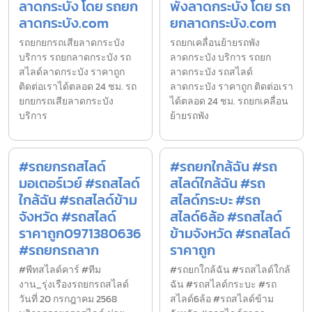
ลาดกระบัง โดย รถยก
พังลาดกระบัง โดย รถ
ลาดกระบัง.com
ยกลาดกระบัง.com
รถยกยกรถเสียลาดกระบัง
รถยกเคลื่อนย้ายรถพัง
บริการ รถยกลาดกระบัง รถ
ลาดกระบัง บริการ รถยก
สไลด์ลาดกระบัง ราคาถูก
ลาดกระบัง รถสไลด์
ติดต่อเราได้ตลอด 24 ชม. รถ
ลาดกระบัง ราคาถูก ติดต่อเรา
ยกยกรถเสียลาดกระบัง
ได้ตลอด 24 ชม. รถยกเคลื่อน
บริการ
ย้ายรถพัง
#รถยกรถสไลด์
#รถยกใกล้ฉัน #รถ
มอเตอร์เวย์ #รถสไลด์
สไลด์ใกล้ฉัน #รถ
ใกล้ฉัน #รถสไลด์ข้าม
สไลด์กระบะ #รถ
จังหวัด #รถสไลด์
สไลด์6ล้อ #รถสไลด์
ราคาถูก0971380636
ข้ามจังหวัด #รถสไลด์
#รถยกรถลาก
ราคาถูก
#พีทสไลด์คาร์ #ทีม
#รถยกใกล้ฉัน #รถสไลด์ใกล้
งาน_รุ่งเรืองรถยกรถสไลด์
ฉัน #รถสไลด์กระบะ #รถ
วันที่ 20 กรกฎาคม 2568
สไลด์6ล้อ #รถสไลด์ข้าม