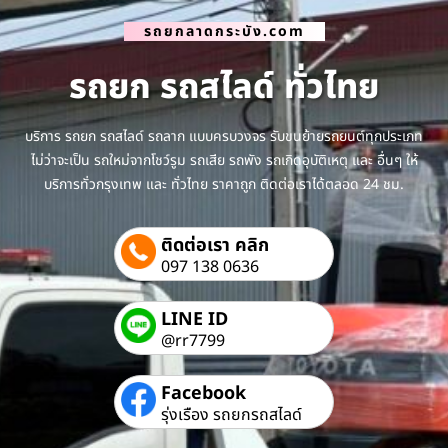
รถยกลาดกระบัง.com
รถยก รถสไลด์ ทั่วไทย
บริการ รถยก รถสไลด์ รถลาก แบบครบวงจร รับขนย้ายรถยนต์ทุกประเภท
ไม่ว่าจะเป็น รถใหม่จากโชว์รูม รถเสีย รถพัง รถเกิดอุบัติเหตุ และ อื่นๆ ให้
บริการทั่วกรุงเทพ และ ทั่วไทย ราคาถูก ติดต่อเราได้ตลอด 24 ชม.
ติดต่อเรา คลิก
097 138 0636
LINE ID
@rr7799
Facebook
รุ่งเรือง รถยกรถสไลด์