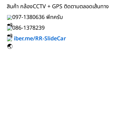
สินค้า กล้องCCTV + GPS ติดตามตลอดเส้นทาง
097-1380636 พีทครับ
086-1378239
iber.me/RR-SlideCar