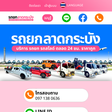
LANGUAGE
ติดต่อเรา
เข้าสู่ระบบ
เมนู
โทรสอบถาม
097 138 0636
LINE ID