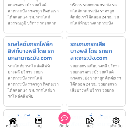
ยกลาดกระบัง รถสไลด์
บริการ รถยกลาดกระบัง รถ
ลาดกระบัง ราคาถูก ติดต่อเรา
สไลด์ลาดกระบัง ราคาถูก
ได้ตลอด 24 ชม. รถสไลด์
ติดต่อเราได้ตลอด 24 ชม. รถ
สุวรรณภูมิ บริการ รถยกลาด
สไลด์ท้ายว่างลาดกระบัง
รถสไลด์ยกรถโฟล์ค
รถยกยกรถเสีย
ลิฟท์บางพลี โดย รถ
บางพลี โดย รถยก
ยกลาดกระบัง.com
ลาดกระบัง.com
รถสไลด์ยกรถโฟล์คลิฟท์
รถยกยกรถเสียบางพลี บริการ
บางพลี บริการ รถยก
รถยกลาดกระบัง รถสไลด์
ลาดกระบัง รถสไลด์
ลาดกระบัง ราคาถูก ติดต่อเรา
ลาดกระบัง ราคาถูก ติดต่อเรา
ได้ตลอด 24 ชม. รถยกยกรถ
ได้ตลอด 24 ชม. รถสไลด์ยก
เสียบางพลี บริการ รถยกล
รถโฟล์คลิฟท์บ
รถสไลด์กิ่งแก้ว-
รถยกเคลื่อนย้ายรถ
ลาดกระบัง-
พังบางพลี โดย รถยก
หน้าหลัก
เมนู
ติดต่อ
แชร์
เพิ่มเติม