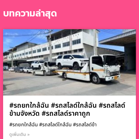
บทความล่าสุด
#รถยกใกล้ฉัน #รถสไลด์ใกล้ฉัน #รถสไลด์
ข้ามจังหวัด #รถสไลด์ราคาถูก
#รถยกใกล้ฉัน #รถสไลด์ใกล้ฉัน #รถสไลด์ข้า
ดูเพิ่มเติม »