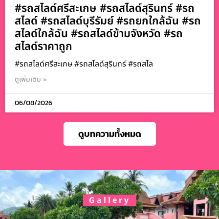
#รถสไลด์ศรีสะเกษ #รถสไลด์สุรินทร์ #รถ
สไลด์ #รถสไลด์บุรีรัมย์ #รถยกใกล้ฉัน #รถ
สไลด์ใกล้ฉัน #รถสไลด์ข้ามจังหวัด #รถ
สไลด์ราคาถูก
#รถสไลด์ศรีสะเกษ #รถสไลด์สุรินทร์ #รถสไล
ดูเพิ่มเติม »
06/08/2026
ดูบทความทั้งหมด
Gallery