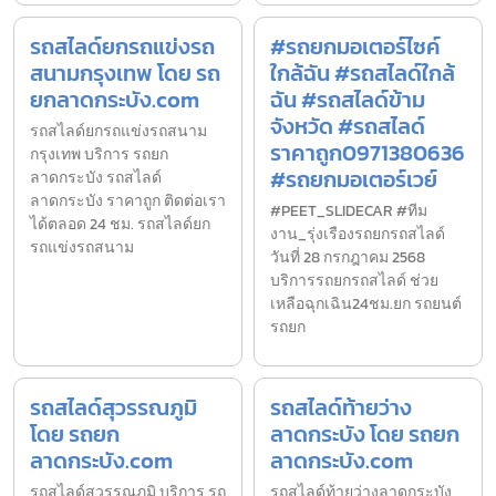
รถสไลด์ยกรถแข่งรถ
#รถยกมอเตอร์ไซค์
สนามกรุงเทพ โดย รถ
ใกล้ฉัน #รถสไลด์ใกล้
ยกลาดกระบัง.com
ฉัน #รถสไลด์ข้าม
จังหวัด #รถสไลด์
รถสไลด์ยกรถแข่งรถสนาม
ราคาถูก0971380636
กรุงเทพ บริการ รถยก
#รถยกมอเตอร์เวย์
ลาดกระบัง รถสไลด์
ลาดกระบัง ราคาถูก ติดต่อเรา
#PEET_SLIDECAR #ทีม
ได้ตลอด 24 ชม. รถสไลด์ยก
งาน_รุ่งเรืองรถยกรถสไลด์
รถแข่งรถสนาม
วันที่ 28 กรกฎาคม 2568
บริการรถยกรถสไลด์ ช่วย
เหลือฉุกเฉิน24ชม.ยก รถยนต์
รถยก
รถสไลด์สุวรรณภูมิ
รถสไลด์ท้ายว่าง
โดย รถยก
ลาดกระบัง โดย รถยก
ลาดกระบัง.com
ลาดกระบัง.com
รถสไลด์สุวรรณภูมิ บริการ รถ
รถสไลด์ท้ายว่างลาดกระบัง