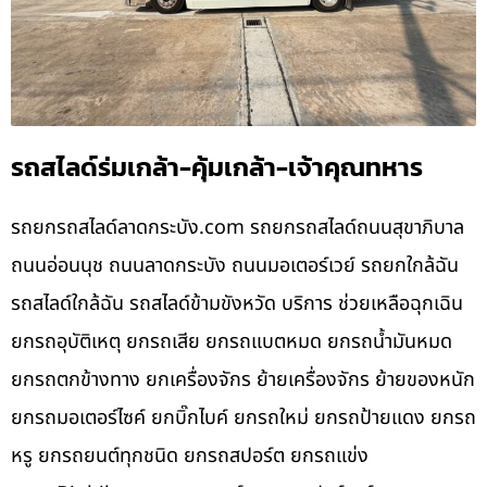
รถสไลด์ร่มเกล้า-คุ้มเกล้า-เจ้าคุณทหาร
รถยกรถสไลด์ลาดกระบัง.com รถยกรถสไลด์ถนนสุขาภิบาล
ถนนอ่อนนุช ถนนลาดกระบัง ถนนมอเตอร์เวย์ รถยกใกล้ฉัน
รถสไลด์ใกล้ฉัน รถสไลด์ข้ามขังหวัด บริการ ช่วยเหลือฉุกเฉิน
ยกรถอุบัติเหตุ ยกรถเสีย ยกรถแบตหมด ยกรถน้ำมันหมด
ยกรถตกข้างทาง ยกเครื่องจักร ย้ายเครื่องจักร ย้ายของหนัก
ยกรถมอเตอร์ไซค์ ยกบิ๊กไบค์ ยกรถใหม่ ยกรถป้ายแดง ยกรถ
หรู ยกรถยนต์ทุกชนิด ยกรถสปอร์ต ยกรถแข่ง