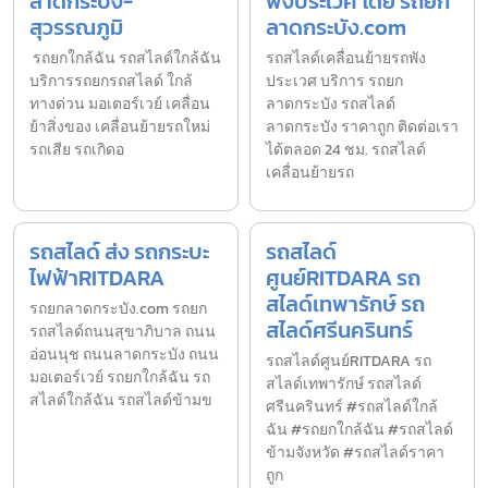
ลาดกระบัง-
พังประเวศ โดย รถยก
สุวรรณภูมิ
ลาดกระบัง.com
รถยกใกล้ฉัน รถสไลด์ใกล้ฉัน
รถสไลด์เคลื่อนย้ายรถพัง
บริการรถยกรถสไลด์ ใกล้
ประเวศ บริการ รถยก
ทางด่วน มอเตอร์เวย์ เคลื่อน
ลาดกระบัง รถสไลด์
ย้าสิ่งของ เคลื่อนย้ายรถใหม่
ลาดกระบัง ราคาถูก ติดต่อเรา
รถเสีย รถเกิดอ
ได้ตลอด 24 ชม. รถสไลด์
เคลื่อนย้ายรถ
รถสไลด์ ส่ง รถกระบะ
รถสไลด์
ไฟฟ้าRITDARA
ศูนย์RITDARA รถ
สไลด์เทพารักษ์ รถ
รถยกลาดกระบัง.com รถยก
สไลด์ศรีนครินทร์
รถสไลด์ถนนสุขาภิบาล ถนน
อ่อนนุช ถนนลาดกระบัง ถนน
รถสไลด์ศูนย์RITDARA รถ
มอเตอร์เวย์ รถยกใกล้ฉัน รถ
สไลด์เทพารักษ์ รถสไลด์
สไลด์ใกล้ฉัน รถสไลด์ข้ามข
ศรีนครินทร์ #รถสไลด์ใกล้
ฉัน #รถยกใกล้ฉัน #รถสไลด์
ข้ามจังหวัด #รถสไลด์ราคา
ถูก