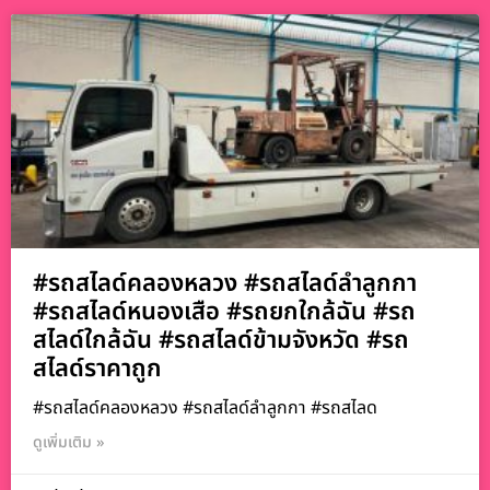
#รถสไลด์คลองหลวง #รถสไลด์ลำลูกกา
#รถสไลด์หนองเสือ #รถยกใกล้ฉัน #รถ
สไลด์ใกล้ฉัน #รถสไลด์ข้ามจังหวัด #รถ
สไลด์ราคาถูก
#รถสไลด์คลองหลวง #รถสไลด์ลำลูกกา #รถสไลด
ดูเพิ่มเติม »