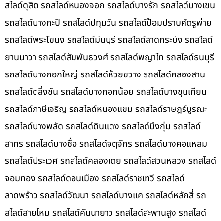
สไลด์ดุสิต รถสไลด์หนองจอก รถสไลด์บางรัก รถสไลด์บางเขน
รถสไลด์บางกะปิ รถสไลด์ปทุมวัน รถสไลด์ป้อมปราบศัตรูพ่าย
รถสไลด์พระโขนง รถสไลด์มีนบุรี รถสไลด์ลาดกระบัง รถสไลด์
ยานนาวา รถสไลด์สัมพันธวงศ์ รถสไลด์พญาไท รถสไลด์ธนบุรี
รถสไลด์บางกอกใหญ่ รถสไลด์ห้วยขวาง รถสไลด์คลองสาน
รถสไลด์ตลิ่งชัน รถสไลด์บางกอกน้อย รถสไลด์บางขุนเทียน
รถสไลด์ภาษีเจริญ รถสไลด์หนองแขม รถสไลด์ราษฎร์บูรณะ
รถสไลด์บางพลัด รถสไลด์ดินแดง รถสไลด์บึงกุ่ม รถสไลด์
สาทร รถสไลด์บางซื่อ รถสไลด์จตุจักร รถสไลด์บางคอแหลม
รถสไลด์ประเวศ รถสไลด์คลองเตย รถสไลด์สวนหลวง รถสไลด์
จอมทอง รถสไลด์ดอนเมือง รถสไลด์ราชเทวี รถสไลด์
ลาดพร้าว รถสไลด์วัฒนา รถสไลด์บางแค รถสไลด์หลักสี่ รถ
สไลด์สายไหม รถสไลด์คันนายาว รถสไลด์สะพานสูง รถสไลด์