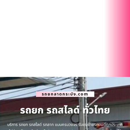
รถยกลาดกระบัง.com
รถยก รถสไลด์ ทั่วไทย
บริการ รถยก รถสไลด์ รถลาก แบบครบวงจร รับขนย้ายรถยนต์ทุกประเภท