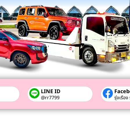
LINE ID
Faceb
@rr7799
รุ่งเรือ