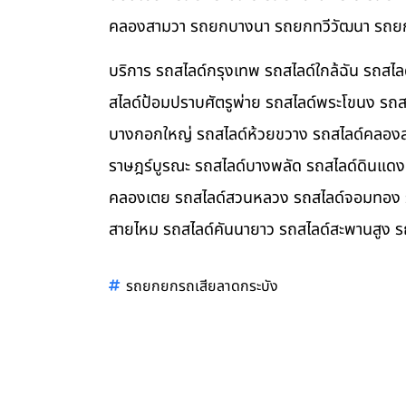
คลองสามวา รถยกบางนา รถยกทวีวัฒนา รถยก
บริการ รถสไลด์กรุงเทพ รถสไลด์ใกล้ฉัน รถสไ
สไลด์ป้อมปราบศัตรูพ่าย รถสไลด์พระโขนง รถส
บางกอกใหญ่ รถสไลด์ห้วยขวาง รถสไลด์คลองสา
ราษฎร์บูรณะ รถสไลด์บางพลัด รถสไลด์ดินแดง 
คลองเตย รถสไลด์สวนหลวง รถสไลด์จอมทอง รถส
สายไหม รถสไลด์คันนายาว รถสไลด์สะพานสูง ร
รถยกยกรถเสียลาดกระบัง