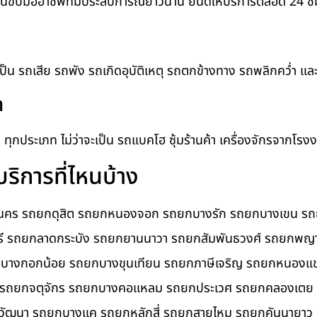
ขับมืออาชีพที่มีประสบการณ์ยาวนาน ยินดีให้บริการตลอด 24 ช
เป็น รถเสีย รถพัง รถเกิดอุบัติเหตุ รถตกข้างทาง รถพลิกคว่ำ แล
ท
ทุกประเภท ไม่ว่าจะเป็น รถแบคโฮ ซุ้มร้านค้า เครื่องจักรจากโรงง
ิการที่ไหนบ้าง
ะนคร รถยกดุสิต รถยกหนองจอก รถยกบางรัก รถยกบางเขน รถ
ุรี รถยกลาดกระบัง รถยกยานนาวา รถยกสัมพันธวงศ์ รถยกพ
กบางกอกน้อย รถยกบางขุนเทียน รถยกภาษีเจริญ รถยกหนองแ
ื่อ รถยกจตุจักร รถยกบางคอแหลม รถยกประเวศ รถยกคลองเ
กวัฒนา รถยกบางแค รถยกหลักสี่ รถยกสายไหม รถยกคันนายา