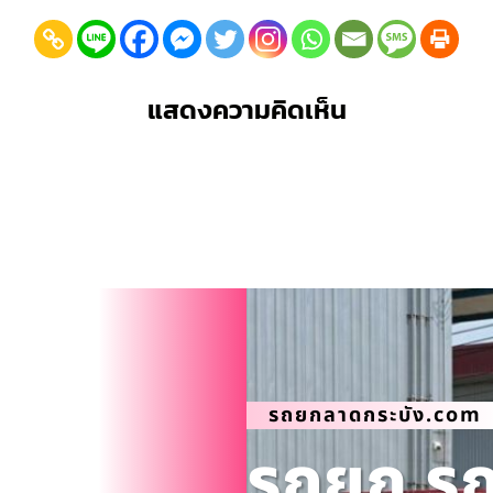
แสดงความคิดเห็น
รถยกลาดกระบัง.com
รถยก รถส