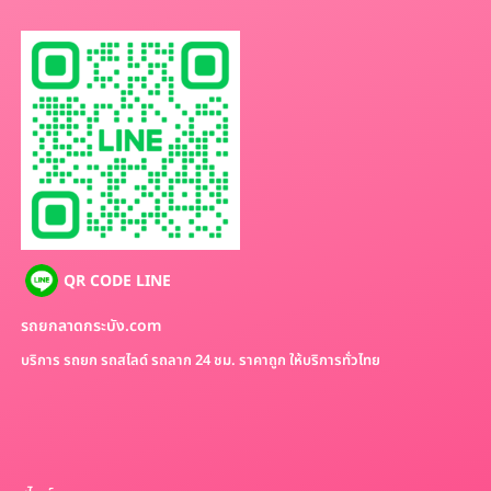
QR CODE LINE
รถยกลาดกระบัง.com
บริการ รถยก รถสไลด์ รถลาก 24 ชม. ราคาถูก ให้บริการทั่วไทย