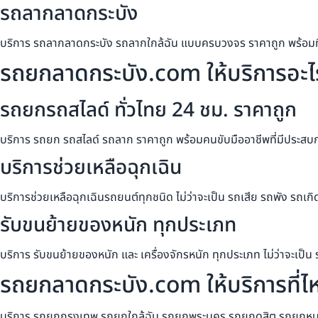
รถลากลาดกระบัง
บริการ รถลากลาดกระบัง รถลากใกล้ฉัน แบบครบวงจร ราคาถูก พร้อมท
รถยกลาดกระบัง.com ให้บริการอะไ
รถยกรถสไลด์ ทั่วไทย 24 ชม. ราคาถูก
บริการ รถยก รถสไลด์ รถลาก ราคาถูก พร้อมคนขับมืออาชีพที่มีประสบ
บริการช่วยเหลือฉุกเฉิน
บริการช่วยเหลือฉุกเฉินรถยนต์ทุกชนิด ไม่ว่าจะเป็น รถเสีย รถพัง รถเกิ
รับขนย้ายของหนัก ทุกประเภท
บริการ รับขนย้ายของหนัก และ เครื่องจักรหนัก ทุกประเภท ไม่ว่าจะเป็น 
รถยกลาดกระบัง.com ให้บริการที่ไ
บริการ รถยกกรุงเทพ รถยกใกล้ฉัน รถยกพระนคร รถยกดุสิต รถยกห