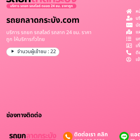
หน
รถยกลาดกระบัง.com
บร
บั
แผ
บริการ รถยก รถสไลด์ รถลาก 24 ชม. ราคา
บ
ถูก ให้บริการทั่วไทย
เก
จำนวนผู้เข้าชม :
22
ติ
เข
ช่องทางติดต่อ
ติดต่อเรา คลิก
แอด