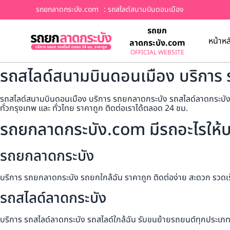
รถยกลาดกระบัง.com
: รถสไลด์สนามบินดอนเมือง
รถยก
หน้าหล
ลาดกระบัง.com
OFFICIAL WEBSITE
รถสไลด์สนามบินดอนเมือง บริการ 
รถสไลด์สนามบินดอนเมือง บริการ รถยกลาดกระบัง รถสไลด์ลาดกระบัง รถ
ทั่วกรุงเทพ และ ทั่วไทย ราคาถูก ติดต่อเราได้ตลอด 24 ชม.
รถยกลาดกระบัง.com มีรถอะไรให้บ
รถยกลาดกระบัง
บริการ รถยกลาดกระบัง รถยกใกล้ฉัน ราคาถูก ติดต่อง่าย สะดวก รวดเ
รถสไลด์ลาดกระบัง
บริการ รถสไลด์ลาดกระบัง รถสไลด์ใกล้ฉัน รับขนย้ายรถยนต์ทุกประเภท