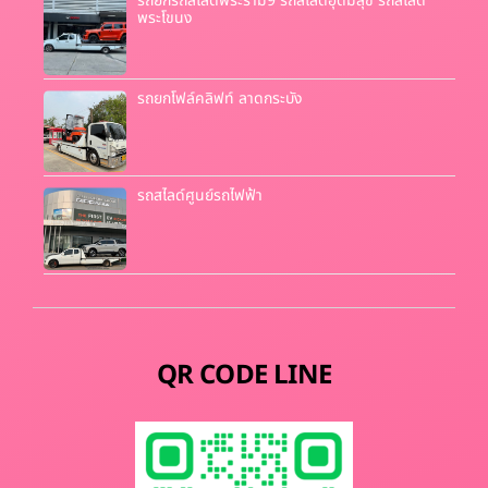
รถยกรถสไลด์พระราม9 รถสไลด์อุดมสุข รถสไลด์
พระโขนง
รถยกโฟล์คลิฟท์ ลาดกระบัง
รถสไลด์ศูนย์รถไฟฟ้า
QR CODE LINE