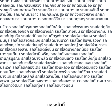
รถยกบางซื่อ รถยกจตุจักร รถยกบางคอแหลม รถยกประเวศ รถยก
คลองเตย รถยกสวนหลวง รถยกจอมทอง รถยกดอนเมือง รถยก
ราชเทวี รถยกลาดพร้าว รถยกวัฒนา รถยกบางแค รถยกหลักสี่ รถยก
สายไหม รถยกคันนายาว รถยกสะพานสูง รถยกวังทองหลาง รถยก
คลองสามวา รถยกบางนา รถยกทวีวัฒนา รถยกทุ่งครุ รถยกบางบอน
บริการ รถสไลด์กรุงเทพ รถสไลด์ใกล้ฉัน รถสไลด์พระนคร รถสไลด์ดุสิต
รถสไลด์หนองจอก รถสไลด์บางรัก รถสไลด์บางเขน รถสไลด์บางกะปิ รถ
สไลด์ปทุมวัน รถสไลด์ป้อมปราบศัตรูพ่าย รถสไลด์พระโขนง รถสไลด์
มีนบุรี รถสไลด์ลาดกระบัง รถสไลด์ยานนาวา รถสไลด์สัมพันธวงศ์ รถ
สไลด์พญาไท รถสไลด์ธนบุรี รถสไลด์บางกอกใหญ่ รถสไลด์ห้วยขวาง
รถสไลด์คลองสาน รถสไลด์ตลิ่งชัน รถสไลด์บางกอกน้อย รถสไลด์
บางขุนเทียน รถสไลด์ภาษีเจริญ รถสไลด์หนองแขม รถสไลด์
ราษฎร์บูรณะ รถสไลด์บางพลัด รถสไลด์ดินแดง รถสไลด์บึงกุ่ม รถสไลด์
สาทร รถสไลด์บางซื่อ รถสไลด์จตุจักร รถสไลด์บางคอแหลม รถสไลด์
ประเวศ รถสไลด์คลองเตย รถสไลด์สวนหลวง รถสไลด์จอมทอง รถสไลด์
ดอนเมือง รถสไลด์ราชเทวี รถสไลด์ลาดพร้าว รถสไลด์วัฒนา รถสไลด์
บางแค รถสไลด์หลักสี่ รถสไลด์สายไหม รถสไลด์คันนายาว รถสไลด์
สะพานสูง รถสไลด์วังทองหลาง รถสไลด์คลองสามวา รถสไลด์บางนา รถ
สไลด์ทวีวัฒนา รถสไลด์ทุ่งครุ รถสไลด์บางบอน
แชร์หน้านี้