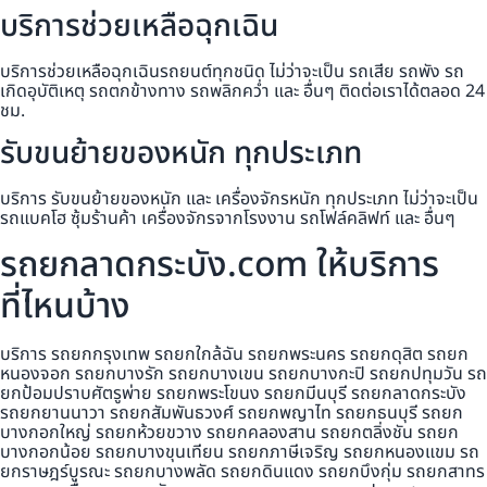
บริการช่วยเหลือฉุกเฉิน
บริการช่วยเหลือฉุกเฉินรถยนต์ทุกชนิด ไม่ว่าจะเป็น รถเสีย รถพัง รถ
เกิดอุบัติเหตุ รถตกข้างทาง รถพลิกคว่ำ และ อื่นๆ ติดต่อเราได้ตลอด 24
ชม.
รับขนย้ายของหนัก ทุกประเภท
บริการ รับขนย้ายของหนัก และ เครื่องจักรหนัก ทุกประเภท ไม่ว่าจะเป็น
รถแบคโฮ ซุ้มร้านค้า เครื่องจักรจากโรงงาน รถโฟล์คลิฟท์ และ อื่นๆ
รถยกลาดกระบัง.com ให้บริการ
ที่ไหนบ้าง
บริการ รถยกกรุงเทพ รถยกใกล้ฉัน รถยกพระนคร รถยกดุสิต รถยก
หนองจอก รถยกบางรัก รถยกบางเขน รถยกบางกะปิ รถยกปทุมวัน รถ
ยกป้อมปราบศัตรูพ่าย รถยกพระโขนง รถยกมีนบุรี รถยกลาดกระบัง
รถยกยานนาวา รถยกสัมพันธวงศ์ รถยกพญาไท รถยกธนบุรี รถยก
บางกอกใหญ่ รถยกห้วยขวาง รถยกคลองสาน รถยกตลิ่งชัน รถยก
บางกอกน้อย รถยกบางขุนเทียน รถยกภาษีเจริญ รถยกหนองแขม รถ
ยกราษฎร์บูรณะ รถยกบางพลัด รถยกดินแดง รถยกบึงกุ่ม รถยกสาทร