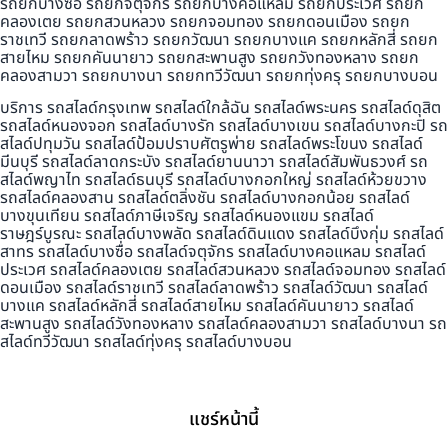
รถยกบางซื่อ รถยกจตุจักร รถยกบางคอแหลม รถยกประเวศ รถยก
คลองเตย รถยกสวนหลวง รถยกจอมทอง รถยกดอนเมือง รถยก
ราชเทวี รถยกลาดพร้าว รถยกวัฒนา รถยกบางแค รถยกหลักสี่ รถยก
สายไหม รถยกคันนายาว รถยกสะพานสูง รถยกวังทองหลาง รถยก
คลองสามวา รถยกบางนา รถยกทวีวัฒนา รถยกทุ่งครุ รถยกบางบอน
บริการ รถสไลด์กรุงเทพ รถสไลด์ใกล้ฉัน รถสไลด์พระนคร รถสไลด์ดุสิต
รถสไลด์หนองจอก รถสไลด์บางรัก รถสไลด์บางเขน รถสไลด์บางกะปิ รถ
สไลด์ปทุมวัน รถสไลด์ป้อมปราบศัตรูพ่าย รถสไลด์พระโขนง รถสไลด์
มีนบุรี รถสไลด์ลาดกระบัง รถสไลด์ยานนาวา รถสไลด์สัมพันธวงศ์ รถ
สไลด์พญาไท รถสไลด์ธนบุรี รถสไลด์บางกอกใหญ่ รถสไลด์ห้วยขวาง
รถสไลด์คลองสาน รถสไลด์ตลิ่งชัน รถสไลด์บางกอกน้อย รถสไลด์
บางขุนเทียน รถสไลด์ภาษีเจริญ รถสไลด์หนองแขม รถสไลด์
ราษฎร์บูรณะ รถสไลด์บางพลัด รถสไลด์ดินแดง รถสไลด์บึงกุ่ม รถสไลด์
สาทร รถสไลด์บางซื่อ รถสไลด์จตุจักร รถสไลด์บางคอแหลม รถสไลด์
ประเวศ รถสไลด์คลองเตย รถสไลด์สวนหลวง รถสไลด์จอมทอง รถสไลด์
ดอนเมือง รถสไลด์ราชเทวี รถสไลด์ลาดพร้าว รถสไลด์วัฒนา รถสไลด์
บางแค รถสไลด์หลักสี่ รถสไลด์สายไหม รถสไลด์คันนายาว รถสไลด์
สะพานสูง รถสไลด์วังทองหลาง รถสไลด์คลองสามวา รถสไลด์บางนา รถ
สไลด์ทวีวัฒนา รถสไลด์ทุ่งครุ รถสไลด์บางบอน
แชร์หน้านี้