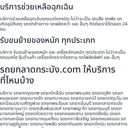
บริการช่วยเหลือฉุกเฉิน
บริการช่วยเหลือฉุกเฉินรถยนต์ทุกชนิด ไม่ว่าจะเป็น รถเสีย รถพัง รถ
เกิดอุบัติเหตุ รถตกข้างทาง รถพลิกคว่ำ และ อื่นๆ ติดต่อเราได้ตลอด 24
ชม.
รับขนย้ายของหนัก ทุกประเภท
บริการ รับขนย้ายของหนัก และ เครื่องจักรหนัก ทุกประเภท ไม่ว่าจะเป็น
รถแบคโฮ ซุ้มร้านค้า เครื่องจักรจากโรงงาน รถโฟล์คลิฟท์ และ อื่นๆ
รถยกลาดกระบัง.com ให้บริการ
ที่ไหนบ้าง
บริการ รถยกกรุงเทพ รถยกใกล้ฉัน รถยกพระนคร รถยกดุสิต รถยก
หนองจอก รถยกบางรัก รถยกบางเขน รถยกบางกะปิ รถยกปทุมวัน รถ
ยกป้อมปราบศัตรูพ่าย รถยกพระโขนง รถยกมีนบุรี รถยกลาดกระบัง
รถยกยานนาวา รถยกสัมพันธวงศ์ รถยกพญาไท รถยกธนบุรี รถยก
บางกอกใหญ่ รถยกห้วยขวาง รถยกคลองสาน รถยกตลิ่งชัน รถยก
บางกอกน้อย รถยกบางขุนเทียน รถยกภาษีเจริญ รถยกหนองแขม รถ
ยกราษฎร์บูรณะ รถยกบางพลัด รถยกดินแดง รถยกบึงกุ่ม รถยกสาทร