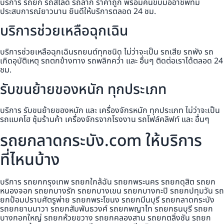
บริการ รถยก รถสไลด์ รถลาก ราคาถูก พร้อมคนขับมืออาชีพที่มี
ประสบการณ์ยาวนาน ยินดีให้บริการตลอด 24 ชม.
บริการช่วยเหลือฉุกเฉิน
บริการช่วยเหลือฉุกเฉินรถยนต์ทุกชนิด ไม่ว่าจะเป็น รถเสีย รถพัง รถ
เกิดอุบัติเหตุ รถตกข้างทาง รถพลิกคว่ำ และ อื่นๆ ติดต่อเราได้ตลอด 24
ชม.
รับขนย้ายของหนัก ทุกประเภท
บริการ รับขนย้ายของหนัก และ เครื่องจักรหนัก ทุกประเภท ไม่ว่าจะเป็น
รถแบคโฮ ซุ้มร้านค้า เครื่องจักรจากโรงงาน รถโฟล์คลิฟท์ และ อื่นๆ
รถยกลาดกระบัง.com ให้บริการ
ที่ไหนบ้าง
บริการ รถยกกรุงเทพ รถยกใกล้ฉัน รถยกพระนคร รถยกดุสิต รถยก
หนองจอก รถยกบางรัก รถยกบางเขน รถยกบางกะปิ รถยกปทุมวัน รถ
ยกป้อมปราบศัตรูพ่าย รถยกพระโขนง รถยกมีนบุรี รถยกลาดกระบัง
รถยกยานนาวา รถยกสัมพันธวงศ์ รถยกพญาไท รถยกธนบุรี รถยก
บางกอกใหญ่ รถยกห้วยขวาง รถยกคลองสาน รถยกตลิ่งชัน รถยก