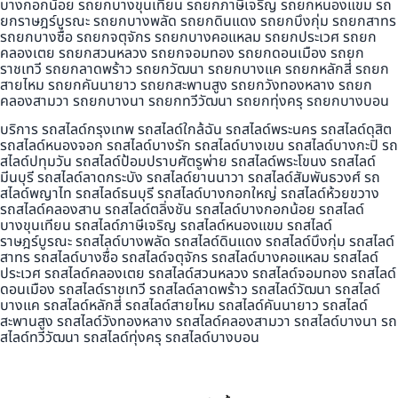
บางกอกน้อย รถยกบางขุนเทียน รถยกภาษีเจริญ รถยกหนองแขม รถ
ยกราษฎร์บูรณะ รถยกบางพลัด รถยกดินแดง รถยกบึงกุ่ม รถยกสาทร
รถยกบางซื่อ รถยกจตุจักร รถยกบางคอแหลม รถยกประเวศ รถยก
คลองเตย รถยกสวนหลวง รถยกจอมทอง รถยกดอนเมือง รถยก
ราชเทวี รถยกลาดพร้าว รถยกวัฒนา รถยกบางแค รถยกหลักสี่ รถยก
สายไหม รถยกคันนายาว รถยกสะพานสูง รถยกวังทองหลาง รถยก
คลองสามวา รถยกบางนา รถยกทวีวัฒนา รถยกทุ่งครุ รถยกบางบอน
บริการ รถสไลด์กรุงเทพ รถสไลด์ใกล้ฉัน รถสไลด์พระนคร รถสไลด์ดุสิต
รถสไลด์หนองจอก รถสไลด์บางรัก รถสไลด์บางเขน รถสไลด์บางกะปิ รถ
สไลด์ปทุมวัน รถสไลด์ป้อมปราบศัตรูพ่าย รถสไลด์พระโขนง รถสไลด์
มีนบุรี รถสไลด์ลาดกระบัง รถสไลด์ยานนาวา รถสไลด์สัมพันธวงศ์ รถ
สไลด์พญาไท รถสไลด์ธนบุรี รถสไลด์บางกอกใหญ่ รถสไลด์ห้วยขวาง
รถสไลด์คลองสาน รถสไลด์ตลิ่งชัน รถสไลด์บางกอกน้อย รถสไลด์
บางขุนเทียน รถสไลด์ภาษีเจริญ รถสไลด์หนองแขม รถสไลด์
ราษฎร์บูรณะ รถสไลด์บางพลัด รถสไลด์ดินแดง รถสไลด์บึงกุ่ม รถสไลด์
สาทร รถสไลด์บางซื่อ รถสไลด์จตุจักร รถสไลด์บางคอแหลม รถสไลด์
ประเวศ รถสไลด์คลองเตย รถสไลด์สวนหลวง รถสไลด์จอมทอง รถสไลด์
ดอนเมือง รถสไลด์ราชเทวี รถสไลด์ลาดพร้าว รถสไลด์วัฒนา รถสไลด์
บางแค รถสไลด์หลักสี่ รถสไลด์สายไหม รถสไลด์คันนายาว รถสไลด์
สะพานสูง รถสไลด์วังทองหลาง รถสไลด์คลองสามวา รถสไลด์บางนา รถ
สไลด์ทวีวัฒนา รถสไลด์ทุ่งครุ รถสไลด์บางบอน