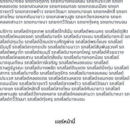
รถยกบางซื่อ รถยกจตุจักร รถยกบางคอแหลม รถยกประเวศ รถยก
คลองเตย รถยกสวนหลวง รถยกจอมทอง รถยกดอนเมือง รถยก
ราชเทวี รถยกลาดพร้าว รถยกวัฒนา รถยกบางแค รถยกหลักสี่ รถยก
สายไหม รถยกคันนายาว รถยกสะพานสูง รถยกวังทองหลาง รถยก
คลองสามวา รถยกบางนา รถยกทวีวัฒนา รถยกทุ่งครุ รถยกบางบอน
บริการ รถสไลด์กรุงเทพ รถสไลด์ใกล้ฉัน รถสไลด์พระนคร รถสไลด์ดุสิต
รถสไลด์หนองจอก รถสไลด์บางรัก รถสไลด์บางเขน รถสไลด์บางกะปิ รถ
สไลด์ปทุมวัน รถสไลด์ป้อมปราบศัตรูพ่าย รถสไลด์พระโขนง รถสไลด์
มีนบุรี รถสไลด์ลาดกระบัง รถสไลด์ยานนาวา รถสไลด์สัมพันธวงศ์ รถ
สไลด์พญาไท รถสไลด์ธนบุรี รถสไลด์บางกอกใหญ่ รถสไลด์ห้วยขวาง
รถสไลด์คลองสาน รถสไลด์ตลิ่งชัน รถสไลด์บางกอกน้อย รถสไลด์
บางขุนเทียน รถสไลด์ภาษีเจริญ รถสไลด์หนองแขม รถสไลด์
ราษฎร์บูรณะ รถสไลด์บางพลัด รถสไลด์ดินแดง รถสไลด์บึงกุ่ม รถสไลด์
สาทร รถสไลด์บางซื่อ รถสไลด์จตุจักร รถสไลด์บางคอแหลม รถสไลด์
ประเวศ รถสไลด์คลองเตย รถสไลด์สวนหลวง รถสไลด์จอมทอง รถสไลด์
ดอนเมือง รถสไลด์ราชเทวี รถสไลด์ลาดพร้าว รถสไลด์วัฒนา รถสไลด์
บางแค รถสไลด์หลักสี่ รถสไลด์สายไหม รถสไลด์คันนายาว รถสไลด์
สะพานสูง รถสไลด์วังทองหลาง รถสไลด์คลองสามวา รถสไลด์บางนา รถ
สไลด์ทวีวัฒนา รถสไลด์ทุ่งครุ รถสไลด์บางบอน
แชร์หน้านี้