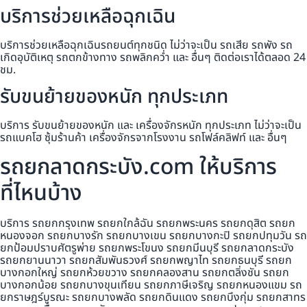
บริการช่วยเหลือฉุกเฉิน
บริการช่วยเหลือฉุกเฉินรถยนต์ทุกชนิด ไม่ว่าจะเป็น รถเสีย รถพัง รถ
เกิดอุบัติเหตุ รถตกข้างทาง รถพลิกคว่ำ และ อื่นๆ ติดต่อเราได้ตลอด 24
ชม.
รับขนย้ายของหนัก ทุกประเภท
บริการ รับขนย้ายของหนัก และ เครื่องจักรหนัก ทุกประเภท ไม่ว่าจะเป็น
รถแบคโฮ ซุ้มร้านค้า เครื่องจักรจากโรงงาน รถโฟล์คลิฟท์ และ อื่นๆ
รถยกลาดกระบัง.com ให้บริการ
ที่ไหนบ้าง
บริการ รถยกกรุงเทพ รถยกใกล้ฉัน รถยกพระนคร รถยกดุสิต รถยก
หนองจอก รถยกบางรัก รถยกบางเขน รถยกบางกะปิ รถยกปทุมวัน รถ
ยกป้อมปราบศัตรูพ่าย รถยกพระโขนง รถยกมีนบุรี รถยกลาดกระบัง
รถยกยานนาวา รถยกสัมพันธวงศ์ รถยกพญาไท รถยกธนบุรี รถยก
บางกอกใหญ่ รถยกห้วยขวาง รถยกคลองสาน รถยกตลิ่งชัน รถยก
บางกอกน้อย รถยกบางขุนเทียน รถยกภาษีเจริญ รถยกหนองแขม รถ
ยกราษฎร์บูรณะ รถยกบางพลัด รถยกดินแดง รถยกบึงกุ่ม รถยกสาทร