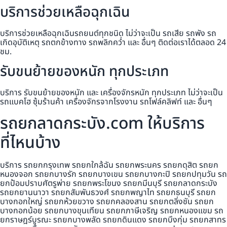
บริการช่วยเหลือฉุกเฉิน
บริการช่วยเหลือฉุกเฉินรถยนต์ทุกชนิด ไม่ว่าจะเป็น รถเสีย รถพัง รถ
เกิดอุบัติเหตุ รถตกข้างทาง รถพลิกคว่ำ และ อื่นๆ ติดต่อเราได้ตลอด 24
ชม.
รับขนย้ายของหนัก ทุกประเภท
บริการ รับขนย้ายของหนัก และ เครื่องจักรหนัก ทุกประเภท ไม่ว่าจะเป็น
รถแบคโฮ ซุ้มร้านค้า เครื่องจักรจากโรงงาน รถโฟล์คลิฟท์ และ อื่นๆ
รถยกลาดกระบัง.com ให้บริการ
ที่ไหนบ้าง
บริการ รถยกกรุงเทพ รถยกใกล้ฉัน รถยกพระนคร รถยกดุสิต รถยก
หนองจอก รถยกบางรัก รถยกบางเขน รถยกบางกะปิ รถยกปทุมวัน รถ
ยกป้อมปราบศัตรูพ่าย รถยกพระโขนง รถยกมีนบุรี รถยกลาดกระบัง
รถยกยานนาวา รถยกสัมพันธวงศ์ รถยกพญาไท รถยกธนบุรี รถยก
บางกอกใหญ่ รถยกห้วยขวาง รถยกคลองสาน รถยกตลิ่งชัน รถยก
บางกอกน้อย รถยกบางขุนเทียน รถยกภาษีเจริญ รถยกหนองแขม รถ
ยกราษฎร์บูรณะ รถยกบางพลัด รถยกดินแดง รถยกบึงกุ่ม รถยกสาทร