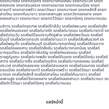
รถยกบางซื่อ รถยกจตุจักร รถยกบางคอแหลม รถยกประเวศ รถยก
คลองเตย รถยกสวนหลวง รถยกจอมทอง รถยกดอนเมือง รถยก
ราชเทวี รถยกลาดพร้าว รถยกวัฒนา รถยกบางแค รถยกหลักสี่ รถยก
สายไหม รถยกคันนายาว รถยกสะพานสูง รถยกวังทองหลาง รถยก
คลองสามวา รถยกบางนา รถยกทวีวัฒนา รถยกทุ่งครุ รถยกบางบอน
บริการ รถสไลด์กรุงเทพ รถสไลด์ใกล้ฉัน รถสไลด์พระนคร รถสไลด์ดุสิต
รถสไลด์หนองจอก รถสไลด์บางรัก รถสไลด์บางเขน รถสไลด์บางกะปิ รถ
สไลด์ปทุมวัน รถสไลด์ป้อมปราบศัตรูพ่าย รถสไลด์พระโขนง รถสไลด์
มีนบุรี รถสไลด์ลาดกระบัง รถสไลด์ยานนาวา รถสไลด์สัมพันธวงศ์ รถ
สไลด์พญาไท รถสไลด์ธนบุรี รถสไลด์บางกอกใหญ่ รถสไลด์ห้วยขวาง
รถสไลด์คลองสาน รถสไลด์ตลิ่งชัน รถสไลด์บางกอกน้อย รถสไลด์
บางขุนเทียน รถสไลด์ภาษีเจริญ รถสไลด์หนองแขม รถสไลด์
ราษฎร์บูรณะ รถสไลด์บางพลัด รถสไลด์ดินแดง รถสไลด์บึงกุ่ม รถสไลด์
สาทร รถสไลด์บางซื่อ รถสไลด์จตุจักร รถสไลด์บางคอแหลม รถสไลด์
ประเวศ รถสไลด์คลองเตย รถสไลด์สวนหลวง รถสไลด์จอมทอง รถสไลด์
ดอนเมือง รถสไลด์ราชเทวี รถสไลด์ลาดพร้าว รถสไลด์วัฒนา รถสไลด์
บางแค รถสไลด์หลักสี่ รถสไลด์สายไหม รถสไลด์คันนายาว รถสไลด์
สะพานสูง รถสไลด์วังทองหลาง รถสไลด์คลองสามวา รถสไลด์บางนา รถ
สไลด์ทวีวัฒนา รถสไลด์ทุ่งครุ รถสไลด์บางบอน
แชร์หน้านี้