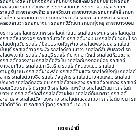
รถยกบางซื่อ รถยกจตุจักร รถยกบางคอแหลม รถยกประเวศ รถยก
คลองเตย รถยกสวนหลวง รถยกจอมทอง รถยกดอนเมือง รถยก
ราชเทวี รถยกลาดพร้าว รถยกวัฒนา รถยกบางแค รถยกหลักสี่ รถยก
สายไหม รถยกคันนายาว รถยกสะพานสูง รถยกวังทองหลาง รถยก
คลองสามวา รถยกบางนา รถยกทวีวัฒนา รถยกทุ่งครุ รถยกบางบอน
บริการ รถสไลด์กรุงเทพ รถสไลด์ใกล้ฉัน รถสไลด์พระนคร รถสไลด์ดุสิต
รถสไลด์หนองจอก รถสไลด์บางรัก รถสไลด์บางเขน รถสไลด์บางกะปิ รถ
สไลด์ปทุมวัน รถสไลด์ป้อมปราบศัตรูพ่าย รถสไลด์พระโขนง รถสไลด์
มีนบุรี รถสไลด์ลาดกระบัง รถสไลด์ยานนาวา รถสไลด์สัมพันธวงศ์ รถ
สไลด์พญาไท รถสไลด์ธนบุรี รถสไลด์บางกอกใหญ่ รถสไลด์ห้วยขวาง
รถสไลด์คลองสาน รถสไลด์ตลิ่งชัน รถสไลด์บางกอกน้อย รถสไลด์
บางขุนเทียน รถสไลด์ภาษีเจริญ รถสไลด์หนองแขม รถสไลด์
ราษฎร์บูรณะ รถสไลด์บางพลัด รถสไลด์ดินแดง รถสไลด์บึงกุ่ม รถสไลด์
สาทร รถสไลด์บางซื่อ รถสไลด์จตุจักร รถสไลด์บางคอแหลม รถสไลด์
ประเวศ รถสไลด์คลองเตย รถสไลด์สวนหลวง รถสไลด์จอมทอง รถสไลด์
ดอนเมือง รถสไลด์ราชเทวี รถสไลด์ลาดพร้าว รถสไลด์วัฒนา รถสไลด์
บางแค รถสไลด์หลักสี่ รถสไลด์สายไหม รถสไลด์คันนายาว รถสไลด์
สะพานสูง รถสไลด์วังทองหลาง รถสไลด์คลองสามวา รถสไลด์บางนา รถ
สไลด์ทวีวัฒนา รถสไลด์ทุ่งครุ รถสไลด์บางบอน
แชร์หน้านี้