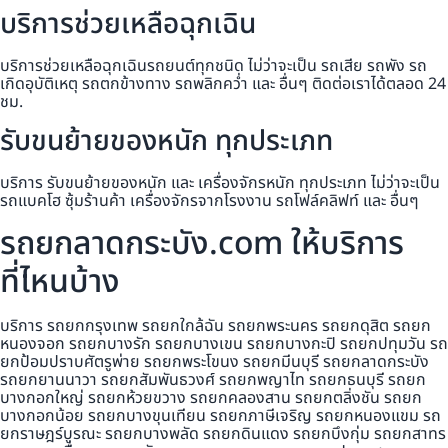
บริการช่วยเหลือฉุกเฉิน
บริการช่วยเหลือฉุกเฉินรถยนต์ทุกชนิด ไม่ว่าจะเป็น รถเสีย รถพัง รถ
เกิดอุบัติเหตุ รถตกข้างทาง รถพลิกคว่ำ และ อื่นๆ ติดต่อเราได้ตลอด 24
ชม.
รับขนย้ายของหนัก ทุกประเภท
บริการ รับขนย้ายของหนัก และ เครื่องจักรหนัก ทุกประเภท ไม่ว่าจะเป็น
รถแบคโฮ ซุ้มร้านค้า เครื่องจักรจากโรงงาน รถโฟล์คลิฟท์ และ อื่นๆ
รถยกลาดกระบัง.com ให้บริการ
ที่ไหนบ้าง
บริการ รถยกกรุงเทพ รถยกใกล้ฉัน รถยกพระนคร รถยกดุสิต รถยก
หนองจอก รถยกบางรัก รถยกบางเขน รถยกบางกะปิ รถยกปทุมวัน รถ
ยกป้อมปราบศัตรูพ่าย รถยกพระโขนง รถยกมีนบุรี รถยกลาดกระบัง
รถยกยานนาวา รถยกสัมพันธวงศ์ รถยกพญาไท รถยกธนบุรี รถยก
บางกอกใหญ่ รถยกห้วยขวาง รถยกคลองสาน รถยกตลิ่งชัน รถยก
บางกอกน้อย รถยกบางขุนเทียน รถยกภาษีเจริญ รถยกหนองแขม รถ
ยกราษฎร์บูรณะ รถยกบางพลัด รถยกดินแดง รถยกบึงกุ่ม รถยกสาทร