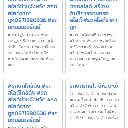
สไลด์ข้ามจังหวัด #รถ
#รถสไลด์เสรีไทย
สไลด์ราคา
#บริการรถยกรถ
ถูก0971380636 #รถ
สไลด์ #รถสไลด์ราคา
ยกมอเตอร์เวย์
ถูก
#PEET_SLIDECAR #ทีม
#รถสไลด์รามอินทรา #รถ
งาน_รุ่งเรืองรถยกรถสไลด์
สไลด์รามคำแหง #รถสไลด์
วันที่ 1 กันยายน 2568 บริการ
เสรีไทย #บริการรถยกรถ
รถยกรถสไลด์ ช่วยเหลือ
สไลด์ #รถสไลด์ราคาถูก
ฉุกเฉิน24ชม.ยก รถยนต์ รถ
0971380636 #รุ่งเรือง_รถยก
ยกจ
รถสไลด์
#รถยกใกล้ฉัน #รถ
รถยกรถสไลด์หัวตะเข้
สไลด์ใกล้ฉัน #รถ
รถยกรถสไลด์ลาดกระบัง รถ
สไลด์ข้ามจังหวัด #รถ
ยกรถสไลด์ลำปลาทิว รถยกรถ
สไลด์ราคา
สไลด์ลำผักชี รถยกรถสไลด์
ถูก0971380636 #รถ
คลองมอญ รถยกรถสไลด์หัว
ตะเข้ รถยกรถสไลด์จรเข้น้อย
ยกมอเตอร์เวย์