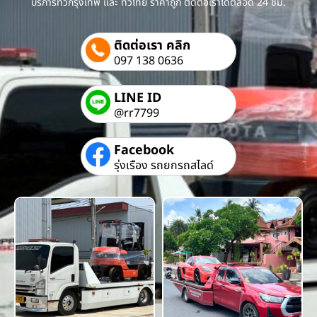
บริการทั่วกรุงเทพ และ ทั่วไทย ราคาถูก ติดต่อเราได้ตลอด 24 ชม.
ติดต่อเรา คลิก
097 138 0636
LINE ID
@rr7799
Facebook
รุ่งเรือง รถยกรถสไลด์