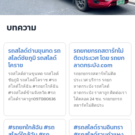
บทความ
รถสไลด์ด่านขุนทด รถ
รถยกยกรถสตาร์ทไม่
สไลด์ชัยภูมิ รถสไลด์
ติดประเวศ โดย รถยก
โคราช
ลาดกระบัง.com
รถสไลด์ด่านขุนทด รถสไลด์
รถยกยกรถสตาร์ทไม่ติด
ชัยภูมิ รถสไลด์โคราช #รถ
ประเวศ บริการ รถยก
สไลด์ใกล้ฉัน #รถยกใกล้ฉัน
ลาดกระบัง รถสไลด์
#รถสไลด์ข้ามจังหวัด #รถ
ลาดกระบัง ราคาถูก ติดต่อเรา
สไลด์ราคาถูก0971380636
ได้ตลอด 24 ชม. รถยกยกรถ
สตาร์ทไม่ติดประ
#รถยกใกล้ฉัน #รถ
#รถสไลด์รามอินทรา
สไลด์ใกล้ฉัน #รถ
#รถสไลด์รามคำแหง