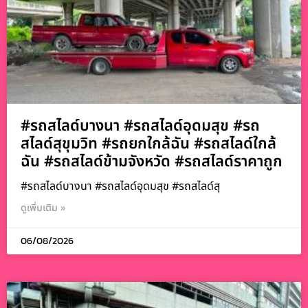
#รถสไลด์บางนา #รถสไลด์อุดมสุข #รถ
สไลด์สุขุมวิท #รถยกใกล้ฉัน #รถสไลด์ใกล้
ฉัน #รถสไลด์ข้ามจังหวัด #รถสไลด์ราคาถูก
#รถสไลด์บางนา #รถสไลด์อุดมสุข #รถสไลด์สุ
ดูเพิ่มเติม »
06/08/2026