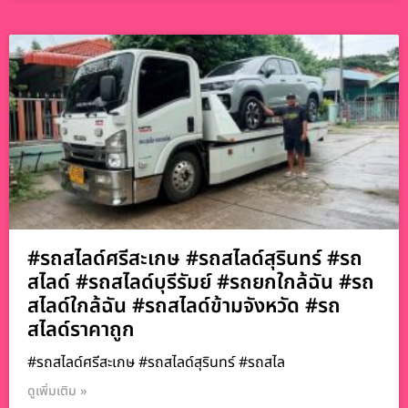
#รถสไลด์ศรีสะเกษ #รถสไลด์สุรินทร์ #รถ
สไลด์ #รถสไลด์บุรีรัมย์ #รถยกใกล้ฉัน #รถ
สไลด์ใกล้ฉัน #รถสไลด์ข้ามจังหวัด #รถ
สไลด์ราคาถูก
#รถสไลด์ศรีสะเกษ #รถสไลด์สุรินทร์ #รถสไล
ดูเพิ่มเติม »