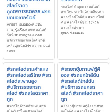
สไลด์ราคา
รถสไลด์ลำลูกกา รถสไลด์
ถูก0971380636 #รถ
สายไหม รถสไลด์รามอินทรา
ยกมอเตอร์เวย์
#รถสไลด์ใกล้ฉัน #รถยกใกล้
ฉัน #รถสไลด์ข้ามจังหวัด
#PEET_SLIDECAR #ทีม
#รถสไลด์ราคา
งาน_รุ่งเรืองรถยกรถสไลด์
ถูก0971380636
วันที่ 30 กรกฎาคม 2568
บริการรถยกรถสไลด์ ช่วย
เหลือฉุกเฉิน24ชม.ยก รถยนต์
รถยก
#รถสไลด์รามคำแหง
#รถยกซุ้มกาแฟตู้คี
#รถสไลด์เสรีไทย #รถ
ออส #รถยกใกล้ฉัน
สไลด์สะพานสูง
#รถสไลด์ใกล้ฉัน
#บริการรถยกรถ
#บริการรถยกรถ
สไลด์ #รถสไลด์ราคา
สไลด์ #รถสไลด์ราคา
ถูก
ถูก
#รถสไลด์รามคำแหง #รถ
#รถยกซุ้มกาแฟตู้คีออส #รถ
สไลด์เสรีไทย #รถสไลด์
ยกใกล้ฉัน #รถสไลด์ใกล้ฉัน