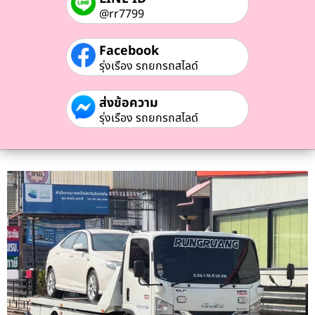
@rr7799
Facebook
รุ่งเรือง รถยกรถสไลด์
ส่งข้อความ
รุ่งเรือง รถยกรถสไลด์