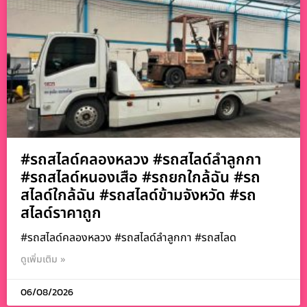
#รถสไลด์คลองหลวง #รถสไลด์ลำลูกกา
#รถสไลด์หนองเสือ #รถยกใกล้ฉัน #รถ
สไลด์ใกล้ฉัน #รถสไลด์ข้ามจังหวัด #รถ
สไลด์ราคาถูก
#รถสไลด์คลองหลวง #รถสไลด์ลำลูกกา #รถสไลด
ดูเพิ่มเติม »
06/08/2026