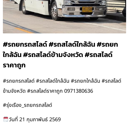
#รถยกรถสไลด์ #รถสไลด์ใกล้ฉัน #รถยก
ใกล้ฉัน #รถสไลด์ข้ามจังหวัด #รถสไลด์
ราคาถูก
#รถยกรถสไลด์ #รถสไลด์ใกล้ฉัน #รถยกใกล้ฉัน #รถสไลด์
ข้ามจังหวัด #รถสไลด์ราคาถูก 0971380636
#รุ่งเรือง_รถยกรถสไลด์
วันที่ 21 กุมภาพันธ์ 2569