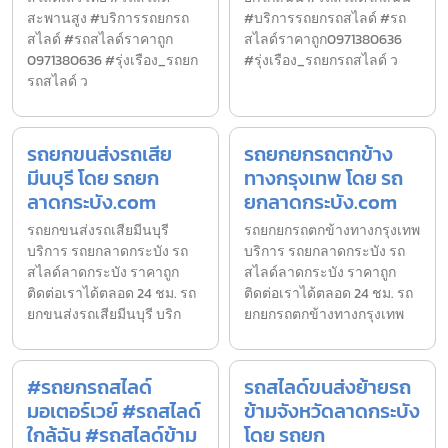
สะพานสูง #บริการรถยกรถ
#บริการรถยกรถสไลด์ #รถ
สไลด์ #รถสไลด์ราคาถูก
สไลด์ราคาถูก0971380636
0971380636 #รุ่งเรือง_รถยก
#รุ่งเรือง_รถยกรถสไลด์ ว
รถสไลด์ ว
รถยกขนส่งรถเสีย
รถยกยกรถตกข้าง
มีนบุรี โดย รถยก
ทางกรุงเทพ โดย รถ
ลาดกระบัง.com
ยกลาดกระบัง.com
รถยกขนส่งรถเสียมีนบุรี
รถยกยกรถตกข้างทางกรุงเทพ
บริการ รถยกลาดกระบัง รถ
บริการ รถยกลาดกระบัง รถ
สไลด์ลาดกระบัง ราคาถูก
สไลด์ลาดกระบัง ราคาถูก
ติดต่อเราได้ตลอด 24 ชม. รถ
ติดต่อเราได้ตลอด 24 ชม. รถ
ยกขนส่งรถเสียมีนบุรี บริก
ยกยกรถตกข้างทางกรุงเทพ
#รถยกรถสไลด์
รถสไลด์ขนส่งย้ายรถ
มอเตอร์เวย์ #รถสไลด์
ข้ามจังหวัดลาดกระบัง
ใกล้ฉัน #รถสไลด์ข้าม
โดย รถยก