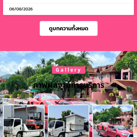
06/08/2026
ดูบทความทั้งหมด
Gallery
ภาพผลงานการบริการ