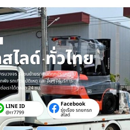
ไลด์ ทั่วไทย
ครบวงจร รับขนย้ายรถยนต์ทุกประเภท ไม่
ถพัง รถเกิดอุบัติเหตุ และ อื่นๆ ให้บริการ
ิดต่อเราได้ตลอด 24 ชม.
Facebook
LINE ID
รุ่งเรือง รถยกรถ
@rr7799
สไลด์