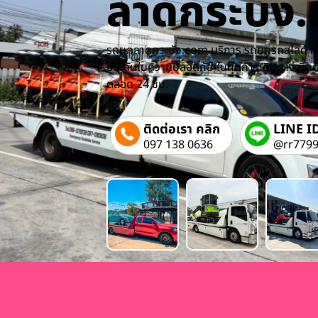
ลาดกระบัง
รถยกลาดกระบัง.com บริการ รถยกรถสไลด์ ทั่ว
ประกันในความปลอดภัย ในทุกการเดินทาง ติดต่อ
ตลอด 24 ชม.
ติดต่อเรา คลิก
LINE I
097 138 0636
@rr779