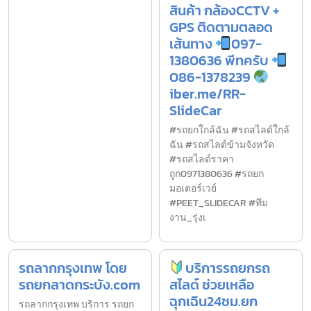
สินค้า กล้องCCTV +
GPS ติดตามตลอด
เส้นทาง
097-
1380636 พีทครับ
086-1378239
iber.me/RR-
SlideCar
#รถยกใกล้ฉัน #รถสไลด์ใกล้
ฉัน #รถสไลด์ข้ามจังหวัด
#รถสไลด์ราคา
ถูก0971380636 #รถยก
มอเตอร์เวย์
#PEET_SLIDECAR #ทีม
งาน_รุ่งเ
รถลากกรุงเทพ โดย
บริการรถยกรถ
รถยกลาดกระบัง.com
สไลด์ ช่วยเหลือ
ฉุกเฉิน24ชม.ยก
รถลากกรุงเทพ บริการ รถยก