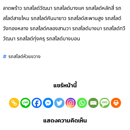
ลาดพร้าว รถสไลด์วัฒนา รถสไลด์บางแค รถสไลด์หลักสี่ รถ
สไลด์สายไหม รถสไลด์คันนายาว รถสไลด์สะพานสูง รถสไลด์
วังทองหลาง รถสไลด์คลองสามวา รถสไลด์บางนา รถสไลด์ทวี
วัฒนา รถสไลด์ทุ่งครุ รถสไลด์บางบอน
รถสไลด์ห้วยขวาง
แชร์หน้านี้
แสดงความคิดเห็น