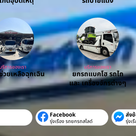
กิดอุบัติเหตุ
รถป้ายแดง
บริการของเรา
บริการของเรา
ช่วยเหลือฉุกเฉิน
ยกรถแบคโฮ รถไถ
และ เครื่องจักรต่างๆ
Facebook
ส่งข
รุ่งเรือง รถยกรถสไลด์
รุ่งเ