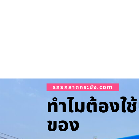
รถยกลาดกระบัง.com
ทำไมต้องใช้
ของ