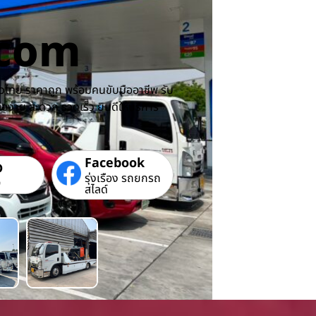
.com
ไทย ราคาถูก พร้อมคนขับมืออาชีพ รับ
ง่าย สะดวก รวดเร็ว ยินดีให้บริการ
Facebook
D
รุ่งเรือง รถยกรถ
9
สไลด์