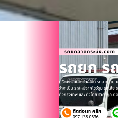
รถยกลาดกระบัง.com
รถยก รถส
บริการ รถยก รถสไลด์ รถลาก แบบ
ว่าจะเป็น รถใหม่จากโชว์รูม รถเสีย ร
ทั่วกรุงเทพ และ ทั่วไทย ราคาถูก ต
ติดต่อเรา คลิก
097 138 0636