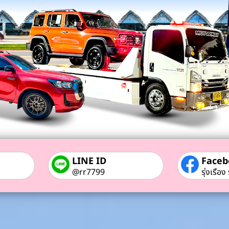
LINE ID
Faceb
@rr7799
รุ่งเรือ