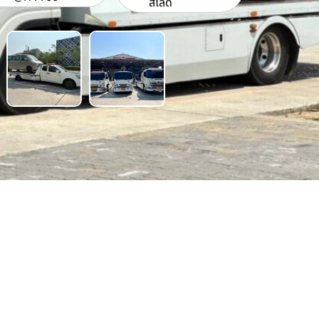
สไลด์