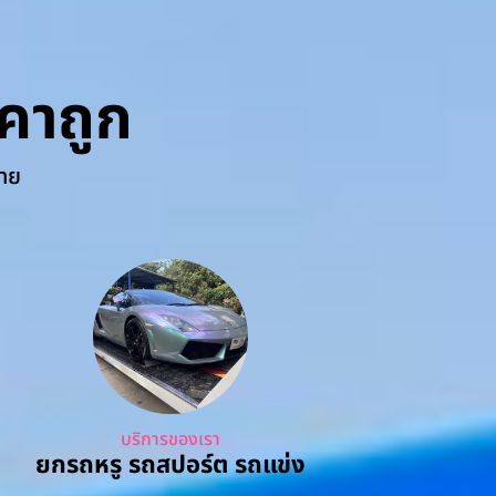
คาถูก
ไทย
บริการของเรา
ยกรถหรู รถสปอร์ต รถแข่ง