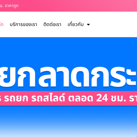
ม. ราคาถูก
ัก
บริการของเรา
ติดต่อเรา
เกี่ยวกับ