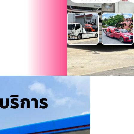
บริการ