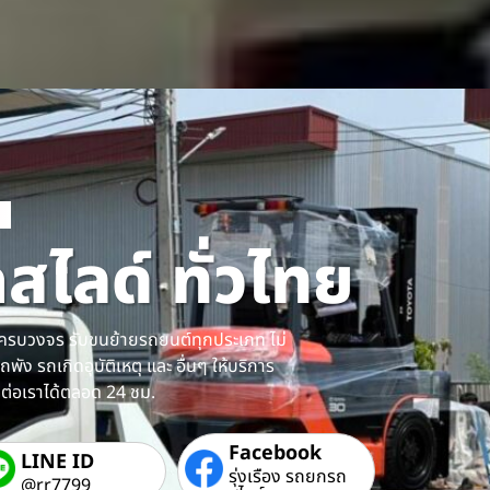
ไลด์ ทั่วไทย
ครบวงจร รับขนย้ายรถยนต์ทุกประเภท ไม่
ถพัง รถเกิดอุบัติเหตุ และ อื่นๆ ให้บริการ
ิดต่อเราได้ตลอด 24 ชม.
Facebook
LINE ID
รุ่งเรือง รถยกรถ
@rr7799