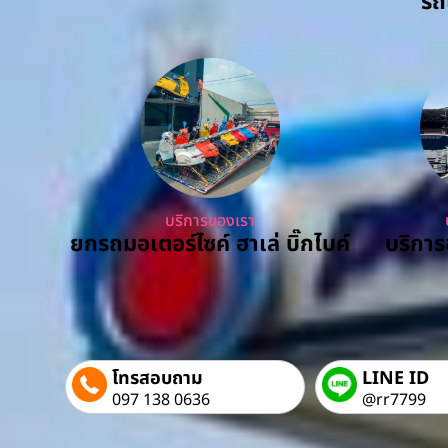
รถเ
บริการของเรา
ยกรถมอเตอร์ไซค์ ฮาเล่ บิ๊กไบค์
บริการ
โทรสอบถาม
LINE ID
097 138 0636
@rr7799