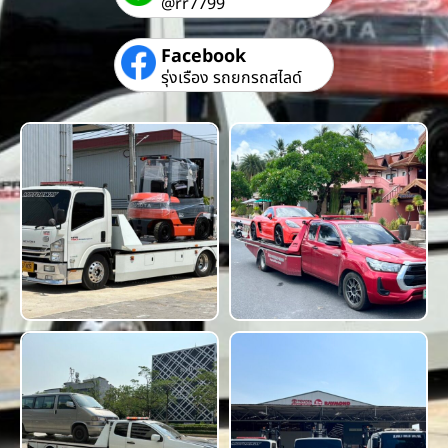
@rr7799
Facebook
รุ่งเรือง รถยกรถสไลด์