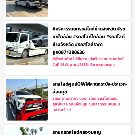
#บริการรถยกรถสไลด์ข้ามจังหวัด #รถ
ยกใกล้ฉัน #รถสไลด์ใกล้ฉัน #รถสไลด์
ข้ามจังหวัด #รถสไลด์ราคา
ถูก0971380636
#พีทสไลด์คาร์ #ทีมงาน_รุ่งเรืองรถยกรถสไลด์
วันที่ 14 มิถุนายน 2568 บริการรถยกรถส
รถสไลด์ศูนย์GWMลาดกระบัง-ประเวศ-
อ่อนนุช
รถยกลาดกระบัง.com รถยกรถสไลด์ถนน
สุขาภิบาล ถนนอ่อนนุช ถนนลาดกระบัง ถนน
มอเตอร์เวย์
รถยกรถสไลด์คลองมอญ