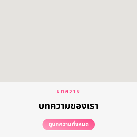
บทความ
บทความของเรา
ดูบทความทั้งหมด