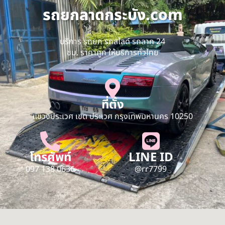
รถยกลาดกระบัง.com
บริการ รถยก รถสไลด์ รถลาก 24
ชม. ราคาถูก ให้บริการทั่วไทย
ที่ตั้ง
แขวงประเวศ เขต ประเวศ กรุงเทพมหานคร 10250
โทรศัพท์
LINE ID
097 138 0636
@rr7799