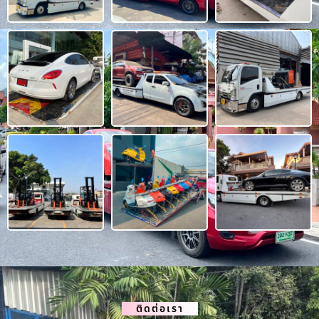
ติดต่อเรา