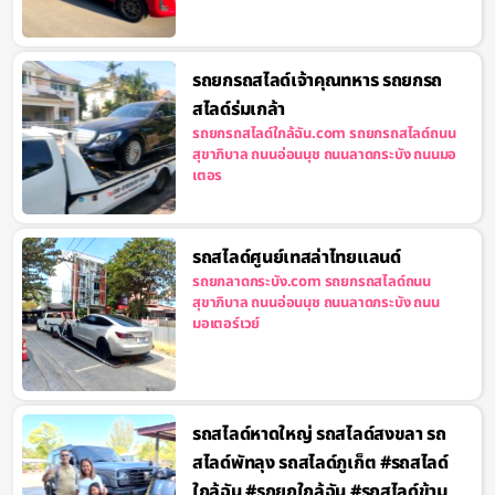
รถยกรถสไลด์เจ้าคุณทหาร รถยกรถ
สไลด์ร่มเกล้า
รถยกรถสไลด์ใกล้ฉัน.com รถยกรถสไลด์ถนน
สุขาภิบาล ถนนอ่อนนุช ถนนลาดกระบัง ถนนมอ
เตอร
รถสไลด์ศูนย์เทสล่าไทยแลนด์
รถยกลาดกระบัง.com รถยกรถสไลด์ถนน
สุขาภิบาล ถนนอ่อนนุช ถนนลาดกระบัง ถนน
มอเตอร์เวย์
รถสไลด์หาดใหญ่ รถสไลด์สงขลา รถ
สไลด์พัทลุง รถสไลด์ภูเก็ต #รถสไลด์
ใกล้ฉัน #รถยกใกล้ฉัน #รถสไลด์ข้าม