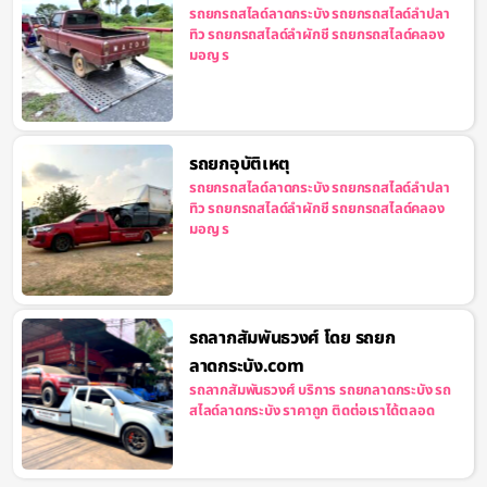
รถยกรถสไลด์ลาดกระบัง รถยกรถสไลด์ลำปลา
ทิว รถยกรถสไลด์ลำผักชี รถยกรถสไลด์คลอง
มอญ ร
รถยกอุบัติเหตุ
รถยกรถสไลด์ลาดกระบัง รถยกรถสไลด์ลำปลา
ทิว รถยกรถสไลด์ลำผักชี รถยกรถสไลด์คลอง
มอญ ร
รถลากสัมพันธวงศ์ โดย รถยก
ลาดกระบัง.com
รถลากสัมพันธวงศ์ บริการ รถยกลาดกระบัง รถ
สไลด์ลาดกระบัง ราคาถูก ติดต่อเราได้ตลอด