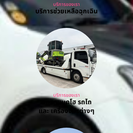
บริการของเรา
บริการช่วยเหลือฉุกเฉิน
บริการของเรา
ยกรถแบคโฮ รถไถ
และ เครื่องจักรต่างๆ