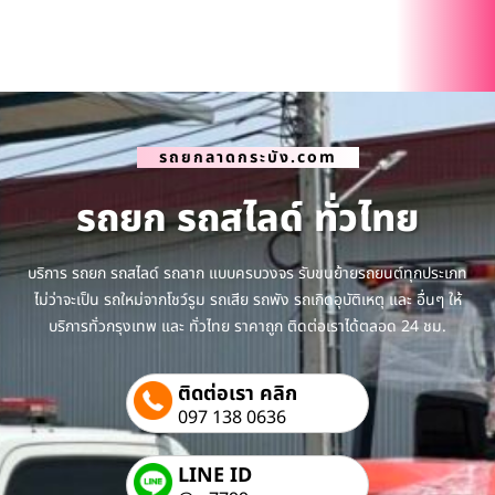
รถยกลาดกระบัง.com
รถยก รถสไลด์ ทั่วไทย
บริการ รถยก รถสไลด์ รถลาก แบบครบวงจร รับขนย้ายรถยนต์ทุกประเภท
ไม่ว่าจะเป็น รถใหม่จากโชว์รูม รถเสีย รถพัง รถเกิดอุบัติเหตุ และ อื่นๆ ให้
บริการทั่วกรุงเทพ และ ทั่วไทย ราคาถูก ติดต่อเราได้ตลอด 24 ชม.
ติดต่อเรา คลิก
097 138 0636
LINE ID