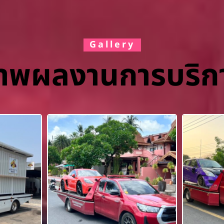
Gallery
าพผลงานการบริก