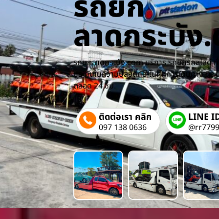
รถยก
ลาดกระบัง
รถยกลาดกระบัง.com บริการ รถยกรถสไลด์ ทั่ว
ประกันในความปลอดภัย ในทุกการเดินทาง ติดต่อ
ตลอด 24 ชม.
ติดต่อเรา คลิก
LINE I
097 138 0636
@rr779