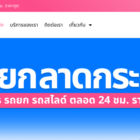
ม. ราคาถูก
ัก
บริการของเรา
ติดต่อเรา
เกี่ยวกับ