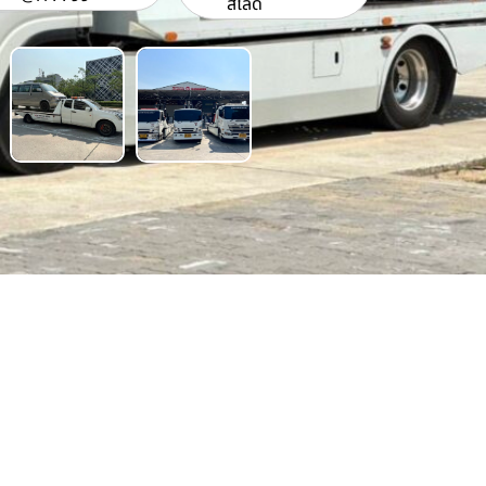
สไลด์