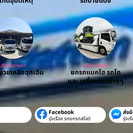
กิดอุบัติเหตุ
รถป้ายแดง
บริการของเรา
บริการของเรา
ช่วยเหลือฉุกเฉิน
ยกรถแบคโฮ รถไถ
และ เครื่องจักรต่างๆ
Facebook
ส่งข
รุ่งเรือง รถยกรถสไลด์
รุ่งเ