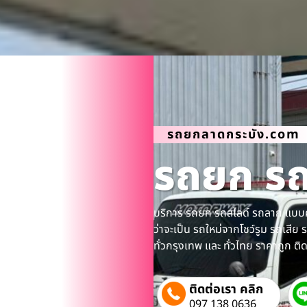
รถยกลาดกระบัง.com
รถยก รถส
บริการ รถยก รถสไลด์ รถลาก แบบ
ว่าจะเป็น รถใหม่จากโชว์รูม รถเสีย ร
ทั่วกรุงเทพ และ ทั่วไทย ราคาถูก ต
ติดต่อเรา คลิก
097 138 0636