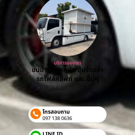
บริการของเรา
ขนย้ายของหนัก ซุ้มร้านค้า
รถโฟล์คลิฟท์ และ อื่นๆ
โทรสอบถาม
097 138 0636
LINE ID