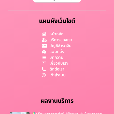
แผนผังเว็บไซต์
หน้าหลัก
บริการของเรา
บัญชีชำระเงิน
แผนที่ตั้ง
บทความ
เกี่ยวกับเรา
ติดต่อเรา
เข้าสู่ระบบ
ผลงานบริการ
บริการรถยกรถสไลด์ #ทีมงาน_รุ่งเรืองรถยกรถ