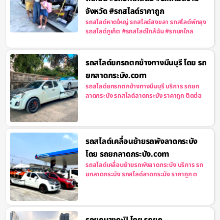
จังหวัด #รถสไลด์ราคาถูก
รถสไลด์หาดใหญ่ รถสไลด์สงขลา รถสไลด์พัทลุง
รถสไลด์ภูเก็ต #รถสไลด์ใกล้ฉัน #รถยกใกล
รถสไลด์ยกรถตกข้างทางมีนบุรี โดย รถ
ยกลาดกระบัง.com
รถสไลด์ยกรถตกข้างทางมีนบุรี บริการ รถยก
ลาดกระบัง รถสไลด์ลาดกระบัง ราคาถูก ติดต่อ
รถสไลด์เคลื่อนย้ายรถพังลาดกระบัง
โดย รถยกลาดกระบัง.com
รถสไลด์เคลื่อนย้ายรถพังลาดกระบัง บริการ รถ
ยกลาดกระบัง รถสไลด์ลาดกระบัง ราคาถูก ต
รถยกบางกะปิ โดย รถยก