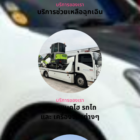
บริการของเรา
บริการช่วยเหลือฉุกเฉิน
บริการของเรา
ยกรถแบคโฮ รถไถ
และ เครื่องจักรต่างๆ