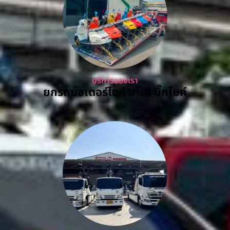
บริการของเรา
ยกรถมอเตอร์ไซค์ ฮาเล่ บิ๊กไบค์