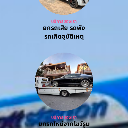
บริการของเรา
ยกรถเสีย รถพัง
รถเกิดอุบัติเหตุ
บริการของเรา
ยกรถใหม่จากโชว์รูม