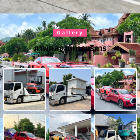
Gallery
ภาพผลงานการบริการ