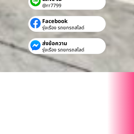
@rr7799
Facebook
รุ่งเรือง รถยกรถสไลด์
ส่งข้อความ
รุ่งเรือง รถยกรถสไลด์