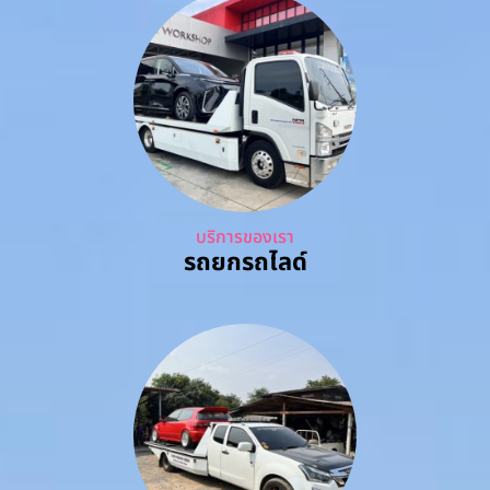
บริการของเรา
รถยกรถไลด์