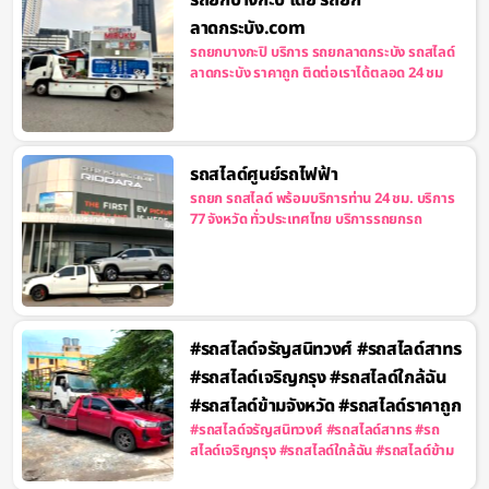
ลาดกระบัง.com
รถยกบางกะปิ บริการ รถยกลาดกระบัง รถสไลด์
ลาดกระบัง ราคาถูก ติดต่อเราได้ตลอด 24 ชม
รถสไลด์ศูนย์รถไฟฟ้า
รถยก รถสไลด์ พร้อมบริการท่าน 24 ชม. บริการ
77 จังหวัด ทั่วประเทศไทย บริการรถยกรถ
#รถสไลด์จรัญสนิทวงศ์ #รถสไลด์สาทร
#รถสไลด์เจริญกรุง #รถสไลด์ใกล้ฉัน
#รถสไลด์ข้ามจังหวัด #รถสไลด์ราคาถูก
#รถสไลด์จรัญสนิทวงศ์ #รถสไลด์สาทร #รถ
สไลด์เจริญกรุง #รถสไลด์ใกล้ฉัน #รถสไลด์ข้าม