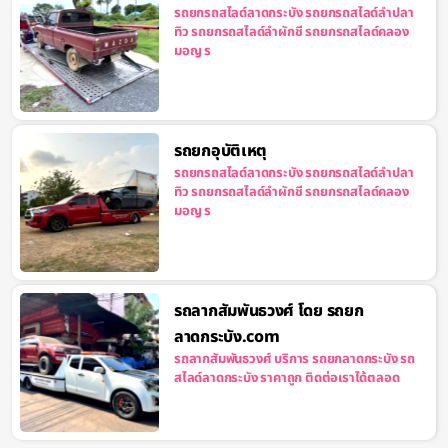
รถยกรถสไลด์ลาดกระบัง รถยกรถสไลด์ลำปลา
ทิว รถยกรถสไลด์ลำผักชี รถยกรถสไลด์คลอง
มอญ ร
รถยกอุบัติเหตุ
รถยกรถสไลด์ลาดกระบัง รถยกรถสไลด์ลำปลา
ทิว รถยกรถสไลด์ลำผักชี รถยกรถสไลด์คลอง
มอญ ร
รถลากสัมพันธวงศ์ โดย รถยก
ลาดกระบัง.com
รถลากสัมพันธวงศ์ บริการ รถยกลาดกระบัง รถ
สไลด์ลาดกระบัง ราคาถูก ติดต่อเราได้ตลอด