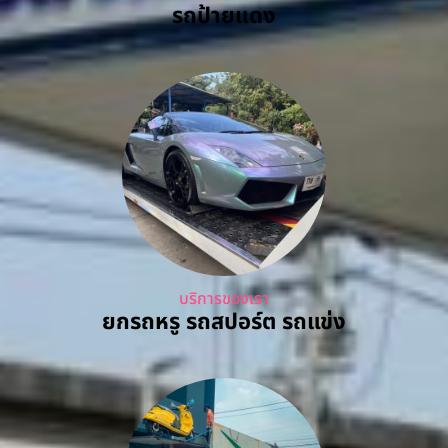
รถป้ายแดง
บริการของเรา
ยกรถหรู รถสปอร์ต รถแข่ง