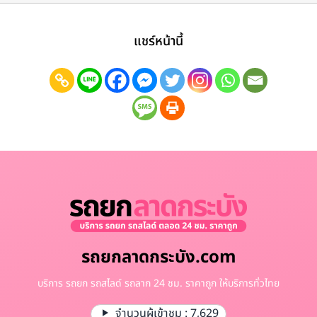
แชร์หน้านี้
รถยกลาดกระบัง.com
บริการ รถยก รถสไลด์ รถลาก 24 ชม. ราคาถูก ให้บริการทั่วไทย
จำนวนผู้เข้าชม :
7,629