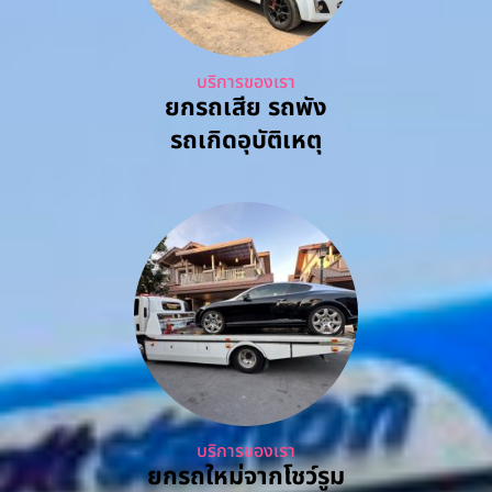
บริการของเรา
ยกรถเสีย รถพัง
รถเกิดอุบัติเหตุ
บริการของเรา
ยกรถใหม่จากโชว์รูม