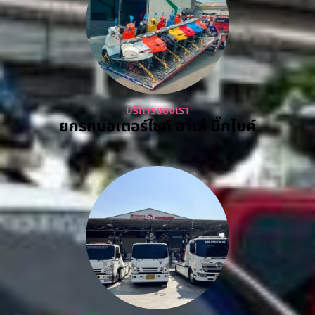
บริการของเรา
ยกรถมอเตอร์ไซค์ ฮาเล่ บิ๊กไบค์