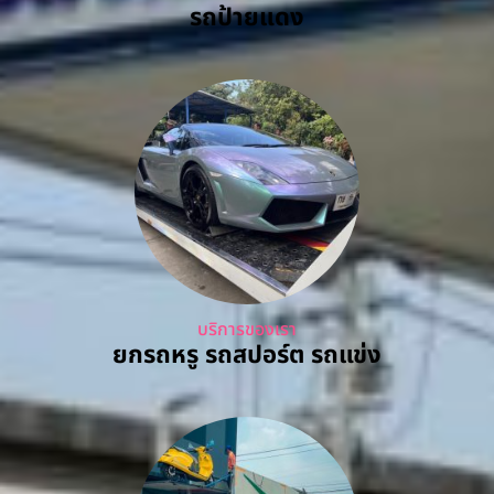
รถป้ายแดง
บริการของเรา
ยกรถหรู รถสปอร์ต รถแข่ง