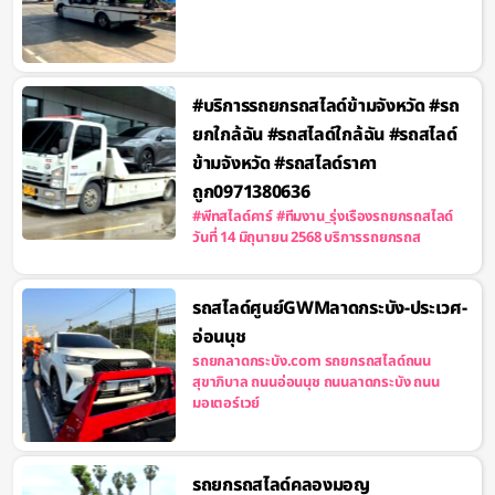
#บริการรถยกรถสไลด์ข้ามจังหวัด #รถ
ยกใกล้ฉัน #รถสไลด์ใกล้ฉัน #รถสไลด์
ข้ามจังหวัด #รถสไลด์ราคา
ถูก0971380636
#พีทสไลด์คาร์ #ทีมงาน_รุ่งเรืองรถยกรถสไลด์
วันที่ 14 มิถุนายน 2568 บริการรถยกรถส
รถสไลด์ศูนย์GWMลาดกระบัง-ประเวศ-
อ่อนนุช
รถยกลาดกระบัง.com รถยกรถสไลด์ถนน
สุขาภิบาล ถนนอ่อนนุช ถนนลาดกระบัง ถนน
มอเตอร์เวย์
รถยกรถสไลด์คลองมอญ