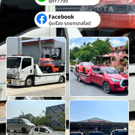
@rr7799
Facebook
รุ่งเรือง รถยกรถสไลด์