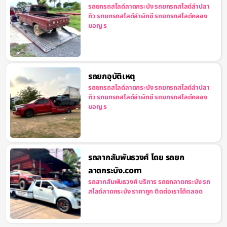
รถยกรถสไลด์ลาดกระบัง รถยกรถสไลด์ลำปลา
ทิว รถยกรถสไลด์ลำผักชี รถยกรถสไลด์คลอง
มอญ ร
รถยกอุบัติเหตุ
รถยกรถสไลด์ลาดกระบัง รถยกรถสไลด์ลำปลา
ทิว รถยกรถสไลด์ลำผักชี รถยกรถสไลด์คลอง
มอญ ร
รถลากสัมพันธวงศ์ โดย รถยก
ลาดกระบัง.com
รถลากสัมพันธวงศ์ บริการ รถยกลาดกระบัง รถ
สไลด์ลาดกระบัง ราคาถูก ติดต่อเราได้ตลอด