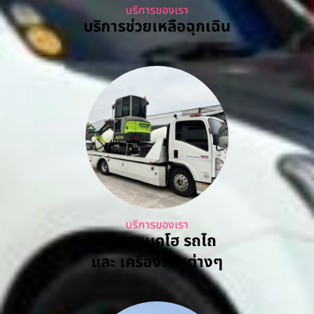
บริการของเรา
บริการช่วยเหลือฉุกเฉิน
บริการของเรา
ยกรถแบคโฮ รถไถ
และ เครื่องจักรต่างๆ