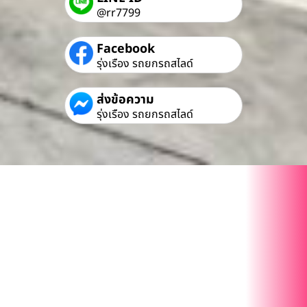
@rr7799
Facebook
รุ่งเรือง รถยกรถสไลด์
ส่งข้อความ
รุ่งเรือง รถยกรถสไลด์