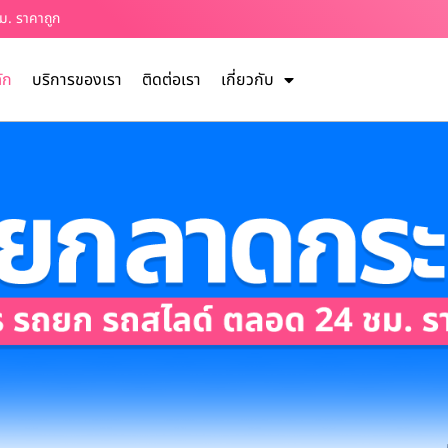
ม. ราคาถูก
ัก
บริการของเรา
ติดต่อเรา
เกี่ยวกับ