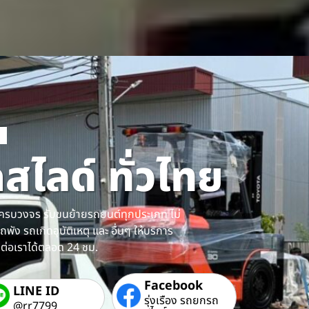
ไลด์ ทั่วไทย
ครบวงจร รับขนย้ายรถยนต์ทุกประเภท ไม่
ถพัง รถเกิดอุบัติเหตุ และ อื่นๆ ให้บริการ
ิดต่อเราได้ตลอด 24 ชม.
Facebook
LINE ID
รุ่งเรือง รถยกรถ
@rr7799