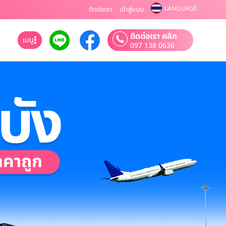
LANGUAGE
ติดต่อเรา
เข้าสู่ระบบ
ติดต่อเรา คลิก
เมนู
097 138 0636