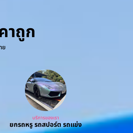
คาถูก
ไทย
บริการของเรา
ยกรถหรู รถสปอร์ต รถแข่ง