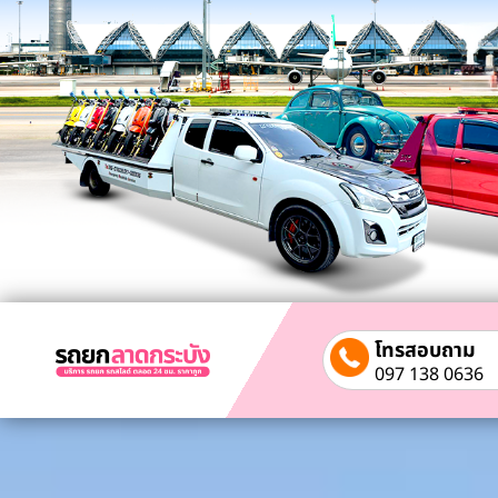
โทรสอบถาม
097 138 0636