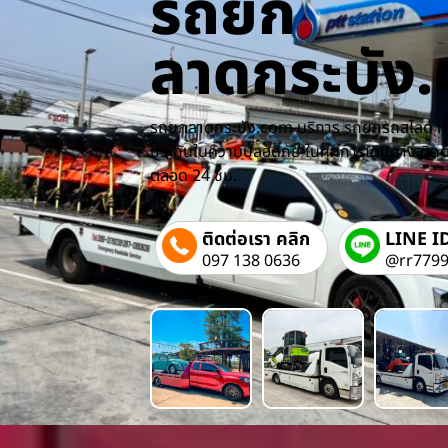
รถยก
ลาดกระบัง
รถยกลาดกระบัง.com บริการ รถยกรถสไลด์ ทั่ว
ประกันในความปลอดภัย ในทุกการเดินทาง ติดต่อ
ตลอด 24 ชม.
ติดต่อเรา คลิก
LINE I
097 138 0636
@rr779