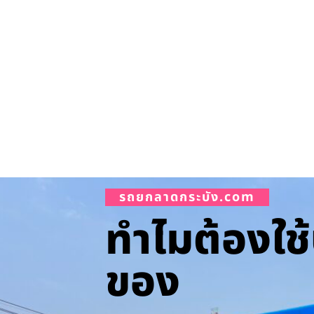
รถยกลาดกระบัง.com
ทำไมต้องใช้
ของ