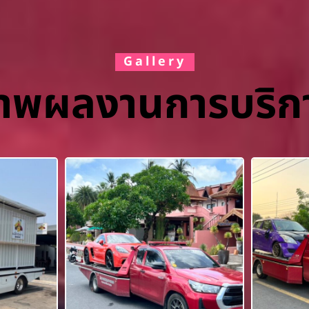
Gallery
าพผลงานการบริก