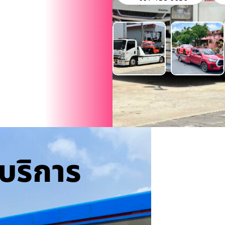
บริการ