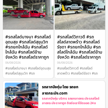
#รถสไลด์บางนา #รถสไลด์
#รถสไลด์วิภาวดี #รถ
อุดมสุข #รถสไลด์สุขุมวิท
สไลด์ลาดพร้าว #รถสไลด์
#รถยกใกล้ฉัน #รถสไลด์
รัชดา #รถยกใกล้ฉัน #รถ
ใกล้ฉัน #รถสไลด์ข้าม
สไลด์ใกล้ฉัน #รถสไลด์ข้าม
จังหวัด #รถสไลด์ราคาถูก
จังหวัด #รถสไลด์ราคาถูก
06/08/2026
06/08/2026
#รถสไลด์บางนา #รถสไลด์อุดมสุข
#รถสไลด์วิภาวดี #รถสไลด์
#รถสไลด์สุขุมวิท #รถ
ลาดพร้าว #รถสไลด์รัชดา #รถ
รถลากบึงกุ่ม โดย รถยก
ลาดกระบัง.com
รถลากบึงกุ่ม บริการ รถยกลาดกระบัง รถสไลด์
ลาดกระบัง ราคาถูก ติดต่อเราได้ตลอด 24 ช