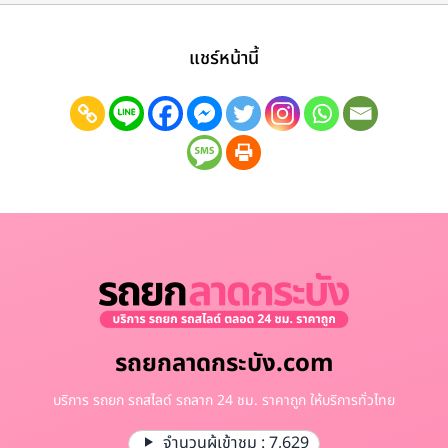
แชร์หน้านี้
รถยกลาดกระบัง.com
บริการ รถยก รถสไลด์ รถลาก 24 ชม. ราคาถูก ให้บริการทั่วไทย
จำนวนผู้เข้าชม :
7,629