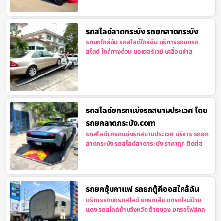
รถสไลด์ลาดกระบัง รถยกลาดกระบัง
รถยกใกล้ฉัน รถสไลด์ใกล้ฉัน บริการรถยกรถ
สไลด์ ใกล้ทางด่วน มอเตอร์เวย์ เคลื่อนย้าส
รถสไลด์ยกรถแข่งรถสนามประเวศ โดย
รถยกลาดกระบัง.com
รถสไลด์ยกรถแข่งรถสนามประเวศ บริการ รถยก
ลาดกระบัง รถสไลด์ลาดกระบัง ราคาถูก ติดต่อ
รถยกซุ้มกาแฟ รถยกตู้คีออสใกล้ฉัน
บริการรถยกรถสไลด์ ยกรถเสีย ยกรถใหม่ป้าย
แดง รถสไลด์ข้ามจังหวัด ย้ายของ ยกรถโฟล์คล