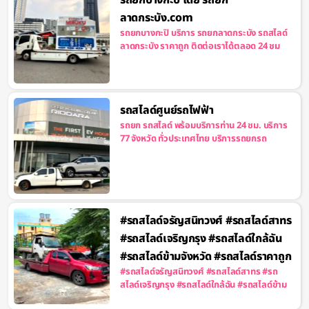
ลาดกระบัง.com
รถยกบางกะปิ บริการ รถยกลาดกระบัง รถสไลด์
ลาดกระบัง ราคาถูก ติดต่อเราได้ตลอด 24 ชม
รถสไลด์ศูนย์รถไฟฟ้า
รถยก รถสไลด์ พร้อมบริการท่าน 24 ชม. บริการ
77 จังหวัด ทั่วประเทศไทย บริการรถยกรถ
#รถสไลด์จรัญสนิทวงศ์ #รถสไลด์สาทร
#รถสไลด์เจริญกรุง #รถสไลด์ใกล้ฉัน
#รถสไลด์ข้ามจังหวัด #รถสไลด์ราคาถูก
#รถสไลด์จรัญสนิทวงศ์ #รถสไลด์สาทร #รถ
สไลด์เจริญกรุง #รถสไลด์ใกล้ฉัน #รถสไลด์ข้าม