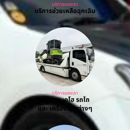
บริการของเรา
บริการช่วยเหลือฉุกเฉิน
บริการของเรา
ยกรถแบคโฮ รถไถ
และ เครื่องจักรต่างๆ