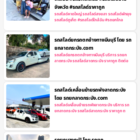
จังหวัด #รถสไลด์ราคาถูก
รถสไลด์หาดใหญ่ รถสไลด์สงขลา รถสไลด์พัทลุง
รถสไลด์ภูเก็ต #รถสไลด์ใกล้ฉัน #รถยกใกล
รถสไลด์ยกรถตกข้างทางมีนบุรี โดย รถ
ยกลาดกระบัง.com
รถสไลด์ยกรถตกข้างทางมีนบุรี บริการ รถยก
ลาดกระบัง รถสไลด์ลาดกระบัง ราคาถูก ติดต่อ
รถสไลด์เคลื่อนย้ายรถพังลาดกระบัง
โดย รถยกลาดกระบัง.com
รถสไลด์เคลื่อนย้ายรถพังลาดกระบัง บริการ รถ
ยกลาดกระบัง รถสไลด์ลาดกระบัง ราคาถูก ต
รถยกบางกะปิ โดย รถยก