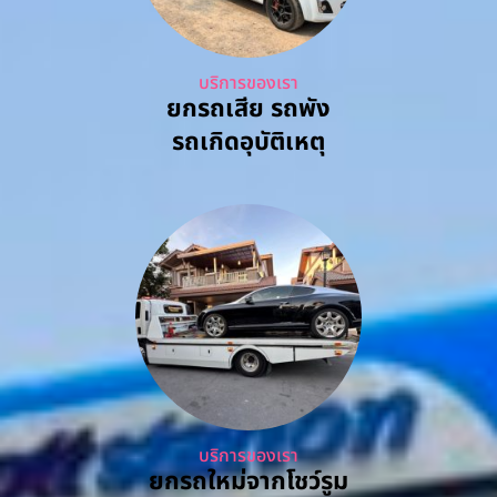
บริการของเรา
ยกรถเสีย รถพัง
รถเกิดอุบัติเหตุ
บริการของเรา
ยกรถใหม่จากโชว์รูม