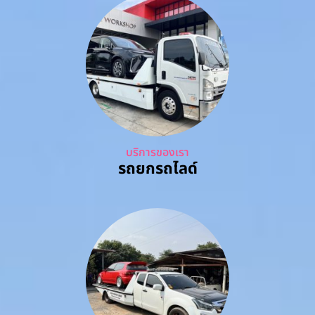
บริการของเรา
รถยกรถไลด์