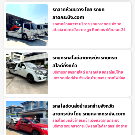
รถลากห้วยขวาง โดย รถยก
ลาดกระบัง.com
รถลากห้วยขวาง บริการ รถยกลาดกระบัง รถ
สไลด์ลาดกระบัง ราคาถูก ติดต่อเราได้ตลอด 24
รถยกรถสไลด์ลาดกระบัง รถยกรถ
สไลด์กิ่งแก้ว
บริการรถยกรถสไลด์ ยกรถเสีย ยกรถใหม่ป้าย
แดง รถสไลด์ข้ามจังหวัด ย้ายของ ยกรถโฟล์คล
รถสไลด์ขนส่งย้ายรถข้ามจังหวัด
ลาดกระบัง โดย รถยกลาดกระบัง.com
รถสไลด์ขนส่งย้ายรถข้ามจังหวัดลาดกระบัง
บริการ รถยกลาดกระบัง รถสไลด์ลาดกระบัง ราค