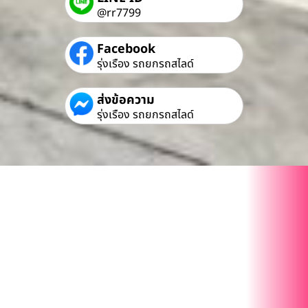
@rr7799
Facebook
รุ่งเรือง รถยกรถสไลด์
ส่งข้อความ
รุ่งเรือง รถยกรถสไลด์