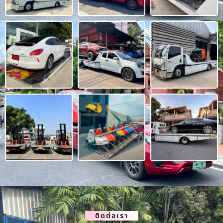
ติดต่อเรา