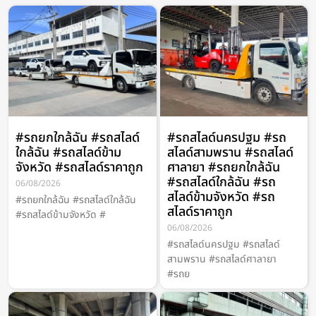
#รถยกใกล้ฉัน #รถสไลด์
#รถสไลด์นครปฐม #รถ
ใกล้ฉัน #รถสไลด์ข้าม
สไลด์สามพราน #รถสไลด์
จังหวัด #รถสไลด์ราคาถูก
ศาลายา #รถยกใกล้ฉัน
#รถสไลด์ใกล้ฉัน #รถ
06/08/2026
สไลด์ข้ามจังหวัด #รถ
#รถยกใกล้ฉัน #รถสไลด์ใกล้ฉัน
สไลด์ราคาถูก
#รถสไลด์ข้ามจังหวัด #
06/08/2026
#รถสไลด์นครปฐม #รถสไลด์
สามพราน #รถสไลด์ศาลายา
#รถย