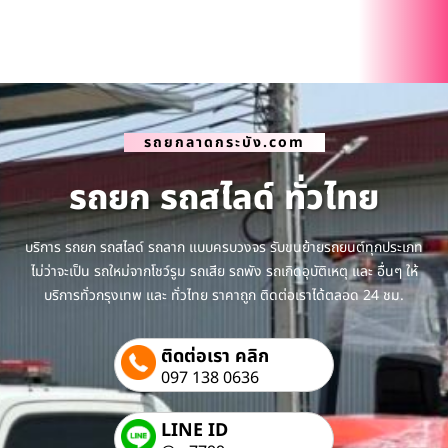
รถยกลาดกระบัง.com
รถยก รถสไลด์ ทั่วไทย
บริการ รถยก รถสไลด์ รถลาก แบบครบวงจร รับขนย้ายรถยนต์ทุกประเภท
ไม่ว่าจะเป็น รถใหม่จากโชว์รูม รถเสีย รถพัง รถเกิดอุบัติเหตุ และ อื่นๆ ให้
บริการทั่วกรุงเทพ และ ทั่วไทย ราคาถูก ติดต่อเราได้ตลอด 24 ชม.
ติดต่อเรา คลิก
097 138 0636
LINE ID