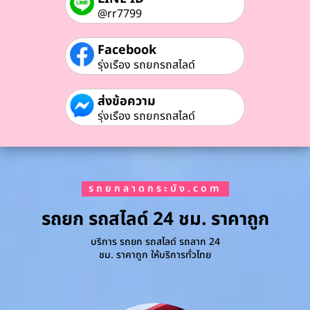
@rr7799
Facebook
รุ่งเรือง รถยกรถสไลด์
ส่งข้อความ
รุ่งเรือง รถยกรถสไลด์
รถยกลาดกระบัง.com
รถยก รถสไลด์ 24 ชม. ราคาถูก
บริการ รถยก รถสไลด์ รถลาก 24
ชม. ราคาถูก ให้บริการทั่วไทย