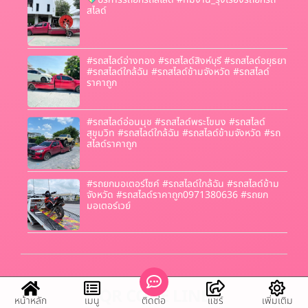
สไลด์
#รถสไลด์อ่างทอง #รถสไลด์สิงห์บุรี #รถสไลด์อยุธยา
#รถสไลด์ใกล้ฉัน #รถสไลด์ข้ามจังหวัด #รถสไลด์
ราคาถูก
#รถสไลด์อ่อนนุช #รถสไลด์พระโขนง #รถสไลด์
สุขุมวิท #รถสไลด์ใกล้ฉัน #รถสไลด์ข้ามจังหวัด #รถ
สไลด์ราคาถูก
#รถยกมอเตอร์ไซค์ #รถสไลด์ใกล้ฉัน #รถสไลด์ข้าม
จังหวัด #รถสไลด์ราคาถูก0971380636 #รถยก
มอเตอร์เวย์
QR CODE LINE
หน้าหลัก
เมนู
ติดต่อ
แชร์
เพิ่มเติม