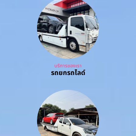
บริการของเรา
รถยกรถไลด์