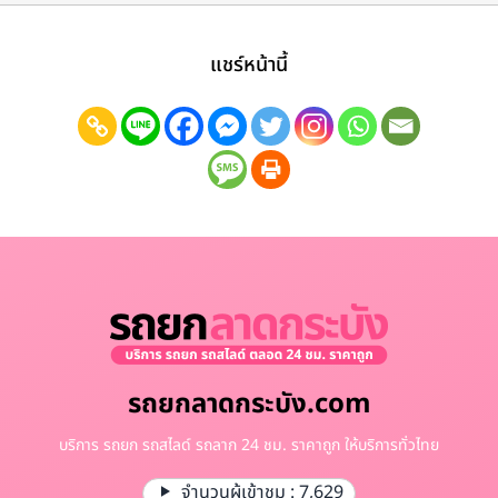
แชร์หน้านี้
รถยกลาดกระบัง.com
บริการ รถยก รถสไลด์ รถลาก 24 ชม. ราคาถูก ให้บริการทั่วไทย
จำนวนผู้เข้าชม :
7,629