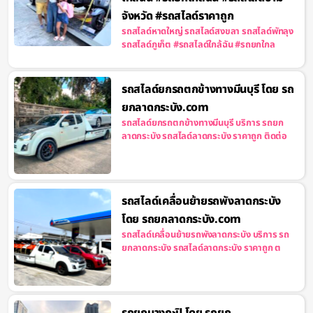
จังหวัด #รถสไลด์ราคาถูก
รถสไลด์หาดใหญ่ รถสไลด์สงขลา รถสไลด์พัทลุง
รถสไลด์ภูเก็ต #รถสไลด์ใกล้ฉัน #รถยกใกล
รถสไลด์ยกรถตกข้างทางมีนบุรี โดย รถ
ยกลาดกระบัง.com
รถสไลด์ยกรถตกข้างทางมีนบุรี บริการ รถยก
ลาดกระบัง รถสไลด์ลาดกระบัง ราคาถูก ติดต่อ
รถสไลด์เคลื่อนย้ายรถพังลาดกระบัง
โดย รถยกลาดกระบัง.com
รถสไลด์เคลื่อนย้ายรถพังลาดกระบัง บริการ รถ
ยกลาดกระบัง รถสไลด์ลาดกระบัง ราคาถูก ต
รถยกบางกะปิ โดย รถยก