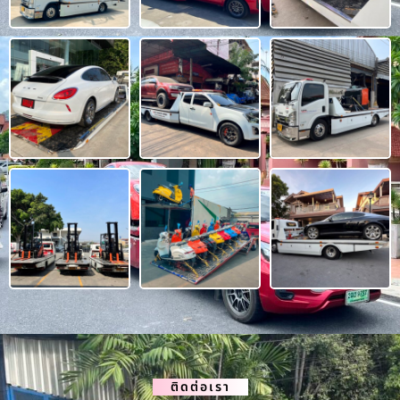
ติดต่อเรา