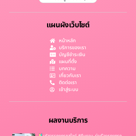
แผนผังเว็บไซต์
หน้าหลัก
บริการของเรา
บัญชีชำระเงิน
แผนที่ตั้ง
บทความ
เกี่ยวกับเรา
ติดต่อเรา
เข้าสู่ระบบ
ผลงานบริการ
บริการรถยกรถสไลด์ #ทีมงาน_รุ่งเรืองรถยกรถ