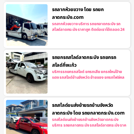
รถลากห้วยขวาง โดย รถยก
ลาดกระบัง.com
รถลากห้วยขวาง บริการ รถยกลาดกระบัง รถ
สไลด์ลาดกระบัง ราคาถูก ติดต่อเราได้ตลอด 24
รถยกรถสไลด์ลาดกระบัง รถยกรถ
สไลด์กิ่งแก้ว
บริการรถยกรถสไลด์ ยกรถเสีย ยกรถใหม่ป้าย
แดง รถสไลด์ข้ามจังหวัด ย้ายของ ยกรถโฟล์คล
รถสไลด์ขนส่งย้ายรถข้ามจังหวัด
ลาดกระบัง โดย รถยกลาดกระบัง.com
รถสไลด์ขนส่งย้ายรถข้ามจังหวัดลาดกระบัง
บริการ รถยกลาดกระบัง รถสไลด์ลาดกระบัง ราค