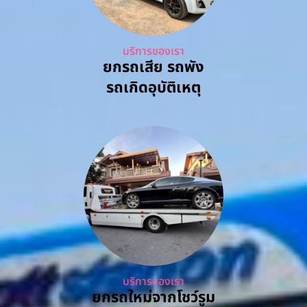
บริการของเรา
ยกรถเสีย รถพัง
รถเกิดอุบัติเหตุ
บริการของเรา
ยกรถใหม่จากโชว์รูม