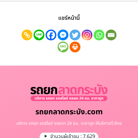
แชร์หน้านี้
รถยกลาดกระบัง.com
บริการ รถยก รถสไลด์ รถลาก 24 ชม. ราคาถูก ให้บริการทั่วไทย
จำนวนผู้เข้าชม :
7,629