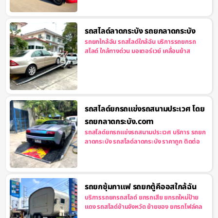
รถสไลด์ลาดกระบัง รถยกลาดกระบัง
รถยกใกล้ฉัน รถสไลด์ใกล้ฉัน บริการรถยกรถ
สไลด์ ใกล้ทางด่วน มอเตอร์เวย์ เคลื่อนย้าส
รถสไลด์ยกรถแข่งรถสนามประเวศ โดย
รถยกลาดกระบัง.com
รถสไลด์ยกรถแข่งรถสนามประเวศ บริการ รถยก
ลาดกระบัง รถสไลด์ลาดกระบัง ราคาถูก ติดต่อ
รถยกซุ้มกาแฟ รถยกตู้คีออสใกล้ฉัน
บริการรถยกรถสไลด์ ยกรถเสีย ยกรถใหม่ป้าย
แดง รถสไลด์ข้ามจังหวัด ย้ายของ ยกรถโฟล์คล