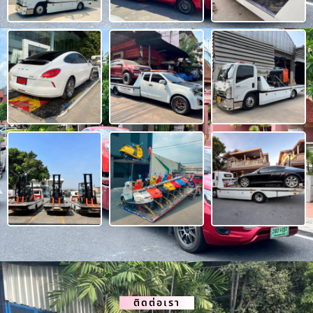
ติดต่อเรา