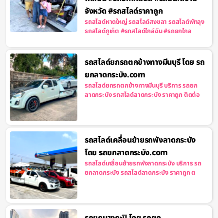
จังหวัด #รถสไลด์ราคาถูก
รถสไลด์หาดใหญ่ รถสไลด์สงขลา รถสไลด์พัทลุง
รถสไลด์ภูเก็ต #รถสไลด์ใกล้ฉัน #รถยกใกล
รถสไลด์ยกรถตกข้างทางมีนบุรี โดย รถ
ยกลาดกระบัง.com
รถสไลด์ยกรถตกข้างทางมีนบุรี บริการ รถยก
ลาดกระบัง รถสไลด์ลาดกระบัง ราคาถูก ติดต่อ
รถสไลด์เคลื่อนย้ายรถพังลาดกระบัง
โดย รถยกลาดกระบัง.com
รถสไลด์เคลื่อนย้ายรถพังลาดกระบัง บริการ รถ
ยกลาดกระบัง รถสไลด์ลาดกระบัง ราคาถูก ต
รถยกบางกะปิ โดย รถยก