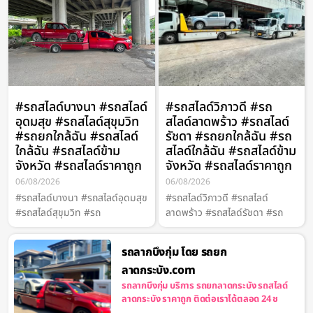
#รถสไลด์บางนา #รถสไลด์
#รถสไลด์วิภาวดี #รถ
อุดมสุข #รถสไลด์สุขุมวิท
สไลด์ลาดพร้าว #รถสไลด์
#รถยกใกล้ฉัน #รถสไลด์
รัชดา #รถยกใกล้ฉัน #รถ
ใกล้ฉัน #รถสไลด์ข้าม
สไลด์ใกล้ฉัน #รถสไลด์ข้าม
จังหวัด #รถสไลด์ราคาถูก
จังหวัด #รถสไลด์ราคาถูก
06/08/2026
06/08/2026
#รถสไลด์บางนา #รถสไลด์อุดมสุข
#รถสไลด์วิภาวดี #รถสไลด์
#รถสไลด์สุขุมวิท #รถ
ลาดพร้าว #รถสไลด์รัชดา #รถ
รถลากบึงกุ่ม โดย รถยก
ลาดกระบัง.com
รถลากบึงกุ่ม บริการ รถยกลาดกระบัง รถสไลด์
ลาดกระบัง ราคาถูก ติดต่อเราได้ตลอด 24 ช