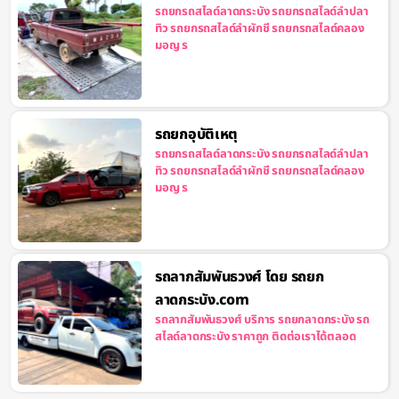
รถยกรถสไลด์ลาดกระบัง รถยกรถสไลด์ลำปลา
ทิว รถยกรถสไลด์ลำผักชี รถยกรถสไลด์คลอง
มอญ ร
รถยกอุบัติเหตุ
รถยกรถสไลด์ลาดกระบัง รถยกรถสไลด์ลำปลา
ทิว รถยกรถสไลด์ลำผักชี รถยกรถสไลด์คลอง
มอญ ร
รถลากสัมพันธวงศ์ โดย รถยก
ลาดกระบัง.com
รถลากสัมพันธวงศ์ บริการ รถยกลาดกระบัง รถ
สไลด์ลาดกระบัง ราคาถูก ติดต่อเราได้ตลอด