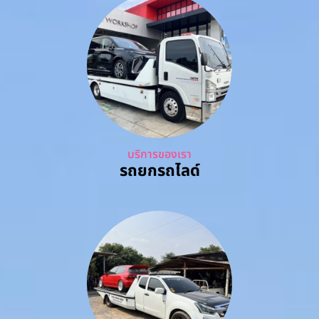
บริการของเรา
รถยกรถไลด์