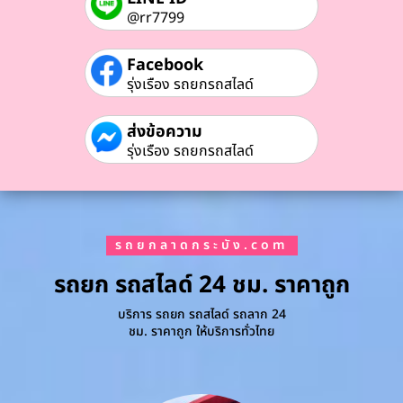
@rr7799
Facebook
รุ่งเรือง รถยกรถสไลด์
ส่งข้อความ
รุ่งเรือง รถยกรถสไลด์
รถยกลาดกระบัง.com
รถยก รถสไลด์ 24 ชม. ราคาถูก
บริการ รถยก รถสไลด์ รถลาก 24
ชม. ราคาถูก ให้บริการทั่วไทย