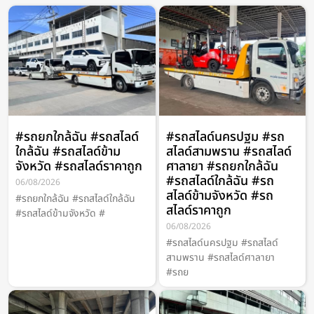
#รถยกใกล้ฉัน #รถสไลด์
#รถสไลด์นครปฐม #รถ
ใกล้ฉัน #รถสไลด์ข้าม
สไลด์สามพราน #รถสไลด์
จังหวัด #รถสไลด์ราคาถูก
ศาลายา #รถยกใกล้ฉัน
#รถสไลด์ใกล้ฉัน #รถ
06/08/2026
สไลด์ข้ามจังหวัด #รถ
#รถยกใกล้ฉัน #รถสไลด์ใกล้ฉัน
สไลด์ราคาถูก
#รถสไลด์ข้ามจังหวัด #
06/08/2026
#รถสไลด์นครปฐม #รถสไลด์
สามพราน #รถสไลด์ศาลายา
#รถย