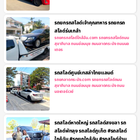
รถยกรถสไลด์เจ้าคุณทหาร รถยกรถ
สไลด์ร่มเกล้า
รถยกรถสไลด์ใกล้ฉัน.com รถยกรถสไลด์ถนน
สุขาภิบาล ถนนอ่อนนุช ถนนลาดกระบัง ถนนมอ
เตอร
รถสไลด์ศูนย์เทสล่าไทยแลนด์
รถยกลาดกระบัง.com รถยกรถสไลด์ถนน
สุขาภิบาล ถนนอ่อนนุช ถนนลาดกระบัง ถนน
มอเตอร์เวย์
รถสไลด์หาดใหญ่ รถสไลด์สงขลา รถ
สไลด์พัทลุง รถสไลด์ภูเก็ต #รถสไลด์
ใกล้ฉัน #รถยกใกล้ฉัน #รถสไลด์ข้าม