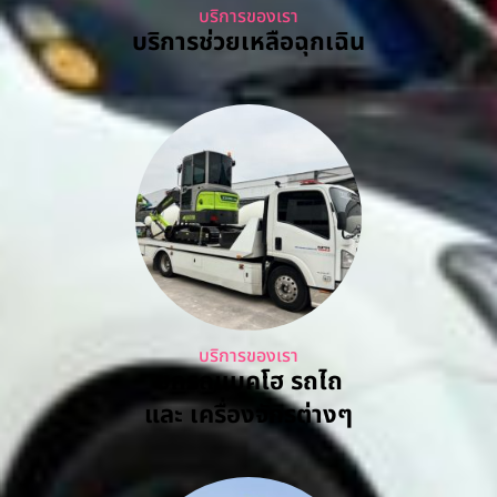
บริการของเรา
บริการช่วยเหลือฉุกเฉิน
บริการของเรา
ยกรถแบคโฮ รถไถ
และ เครื่องจักรต่างๆ