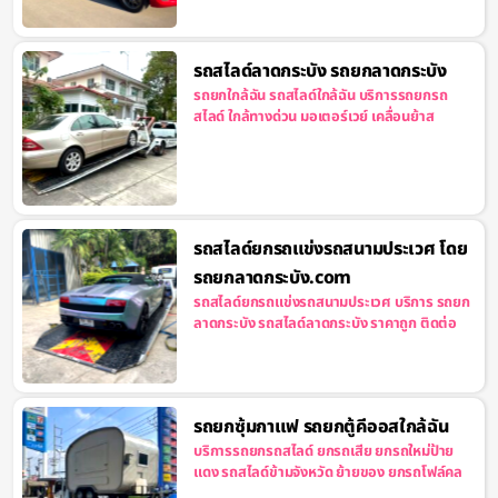
รถสไลด์ลาดกระบัง รถยกลาดกระบัง
รถยกใกล้ฉัน รถสไลด์ใกล้ฉัน บริการรถยกรถ
สไลด์ ใกล้ทางด่วน มอเตอร์เวย์ เคลื่อนย้าส
รถสไลด์ยกรถแข่งรถสนามประเวศ โดย
รถยกลาดกระบัง.com
รถสไลด์ยกรถแข่งรถสนามประเวศ บริการ รถยก
ลาดกระบัง รถสไลด์ลาดกระบัง ราคาถูก ติดต่อ
รถยกซุ้มกาแฟ รถยกตู้คีออสใกล้ฉัน
บริการรถยกรถสไลด์ ยกรถเสีย ยกรถใหม่ป้าย
แดง รถสไลด์ข้ามจังหวัด ย้ายของ ยกรถโฟล์คล