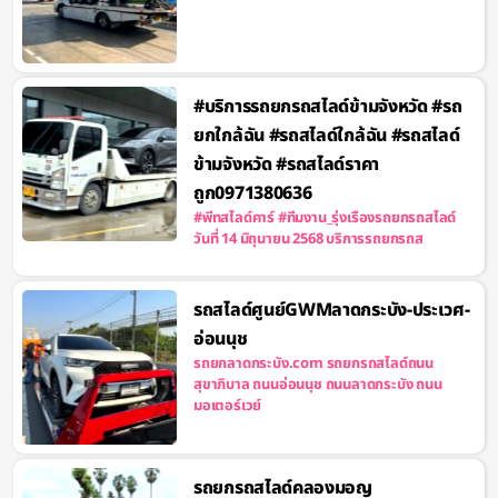
#บริการรถยกรถสไลด์ข้ามจังหวัด #รถ
ยกใกล้ฉัน #รถสไลด์ใกล้ฉัน #รถสไลด์
ข้ามจังหวัด #รถสไลด์ราคา
ถูก0971380636
#พีทสไลด์คาร์ #ทีมงาน_รุ่งเรืองรถยกรถสไลด์
วันที่ 14 มิถุนายน 2568 บริการรถยกรถส
รถสไลด์ศูนย์GWMลาดกระบัง-ประเวศ-
อ่อนนุช
รถยกลาดกระบัง.com รถยกรถสไลด์ถนน
สุขาภิบาล ถนนอ่อนนุช ถนนลาดกระบัง ถนน
มอเตอร์เวย์
รถยกรถสไลด์คลองมอญ