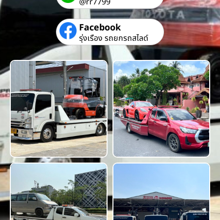
@rr7799
Facebook
รุ่งเรือง รถยกรถสไลด์