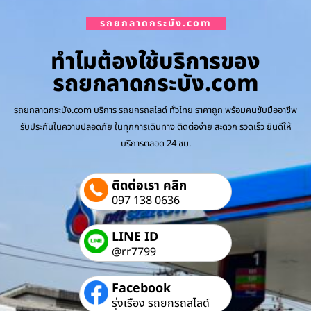
รถยกลาดกระบัง.com
ทำไมต้องใช้บริการของ
รถยกลาดกระบัง.com
รถยกลาดกระบัง.com บริการ รถยกรถสไลด์ ทั่วไทย ราคาถูก พร้อมคนขับมืออาชีพ
รับประกันในความปลอดภัย ในทุกการเดินทาง ติดต่อง่าย สะดวก รวดเร็ว ยินดีให้
บริการตลอด 24 ชม.
ติดต่อเรา คลิก
097 138 0636
LINE ID
@rr7799
Facebook
รุ่งเรือง รถยกรถสไลด์