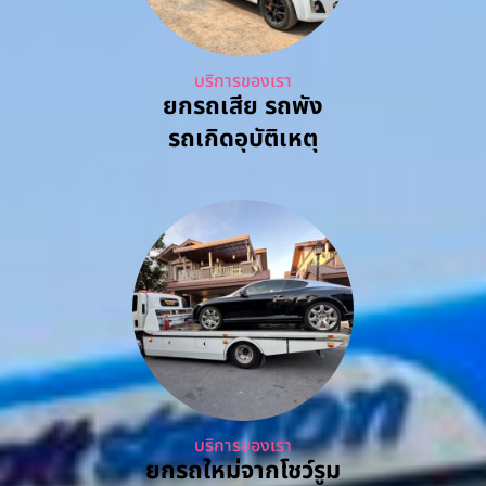
บริการของเรา
ยกรถเสีย รถพัง
รถเกิดอุบัติเหตุ
บริการของเรา
ยกรถใหม่จากโชว์รูม