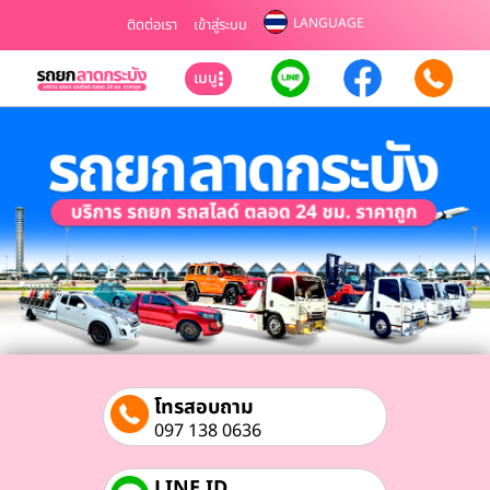
LANGUAGE
ติดต่อเรา
เข้าสู่ระบบ
เมนู
โทรสอบถาม
097 138 0636
LINE ID