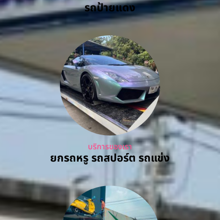
รถป้ายแดง
บริการของเรา
ยกรถหรู รถสปอร์ต รถแข่ง