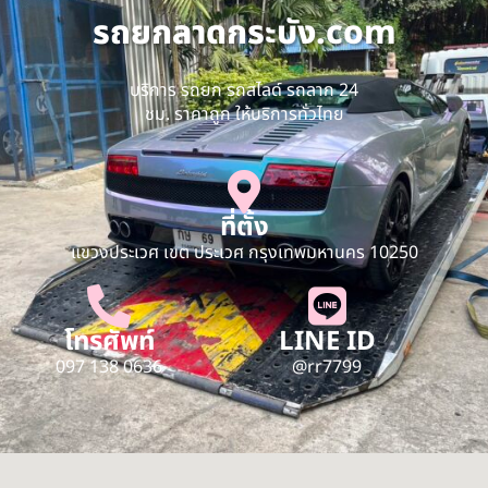
รถยกลาดกระบัง.com
บริการ รถยก รถสไลด์ รถลาก 24
ชม. ราคาถูก ให้บริการทั่วไทย
ที่ตั้ง
แขวงประเวศ เขต ประเวศ กรุงเทพมหานคร 10250
โทรศัพท์
LINE ID
097 138 0636
@rr7799