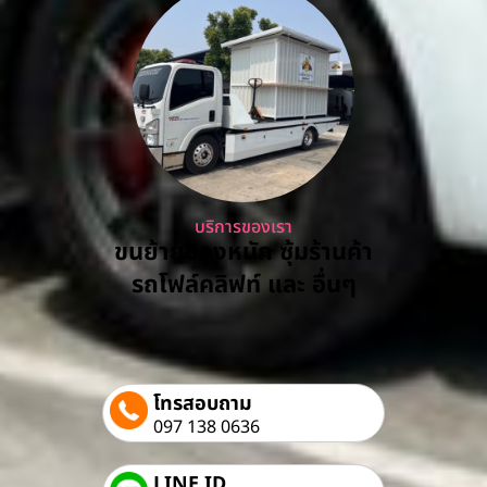
บริการของเรา
ขนย้ายของหนัก ซุ้มร้านค้า
รถโฟล์คลิฟท์ และ อื่นๆ
โทรสอบถาม
097 138 0636
LINE ID