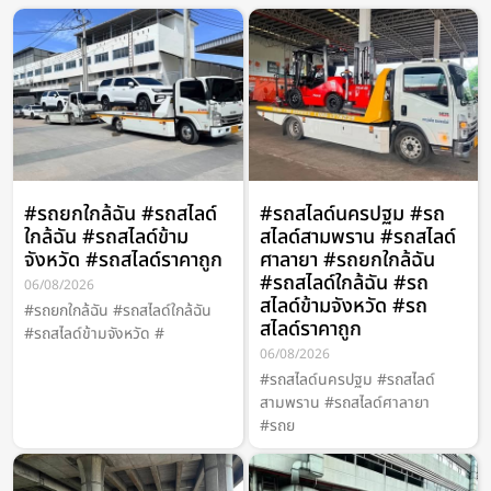
#รถยกใกล้ฉัน #รถสไลด์
#รถสไลด์นครปฐม #รถ
ใกล้ฉัน #รถสไลด์ข้าม
สไลด์สามพราน #รถสไลด์
จังหวัด #รถสไลด์ราคาถูก
ศาลายา #รถยกใกล้ฉัน
#รถสไลด์ใกล้ฉัน #รถ
06/08/2026
สไลด์ข้ามจังหวัด #รถ
#รถยกใกล้ฉัน #รถสไลด์ใกล้ฉัน
สไลด์ราคาถูก
#รถสไลด์ข้ามจังหวัด #
06/08/2026
#รถสไลด์นครปฐม #รถสไลด์
สามพราน #รถสไลด์ศาลายา
#รถย