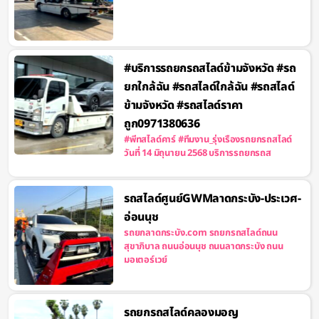
#บริการรถยกรถสไลด์ข้ามจังหวัด #รถ
ยกใกล้ฉัน #รถสไลด์ใกล้ฉัน #รถสไลด์
ข้ามจังหวัด #รถสไลด์ราคา
ถูก0971380636
#พีทสไลด์คาร์ #ทีมงาน_รุ่งเรืองรถยกรถสไลด์
วันที่ 14 มิถุนายน 2568 บริการรถยกรถส
รถสไลด์ศูนย์GWMลาดกระบัง-ประเวศ-
อ่อนนุช
รถยกลาดกระบัง.com รถยกรถสไลด์ถนน
สุขาภิบาล ถนนอ่อนนุช ถนนลาดกระบัง ถนน
มอเตอร์เวย์
รถยกรถสไลด์คลองมอญ