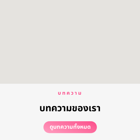
บทความ
บทความของเรา
ดูบทความทั้งหมด