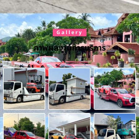
Gallery
ภาพผลงานการบริการ