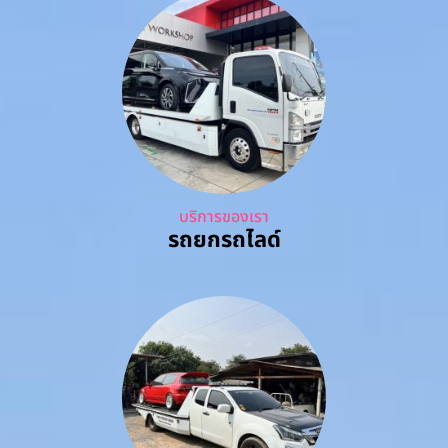
บริการของเรา
รถยกรถไลด์