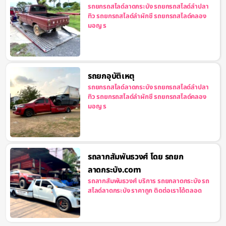
รถยกรถสไลด์ลาดกระบัง รถยกรถสไลด์ลำปลา
ทิว รถยกรถสไลด์ลำผักชี รถยกรถสไลด์คลอง
มอญ ร
รถยกอุบัติเหตุ
รถยกรถสไลด์ลาดกระบัง รถยกรถสไลด์ลำปลา
ทิว รถยกรถสไลด์ลำผักชี รถยกรถสไลด์คลอง
มอญ ร
รถลากสัมพันธวงศ์ โดย รถยก
ลาดกระบัง.com
รถลากสัมพันธวงศ์ บริการ รถยกลาดกระบัง รถ
สไลด์ลาดกระบัง ราคาถูก ติดต่อเราได้ตลอด