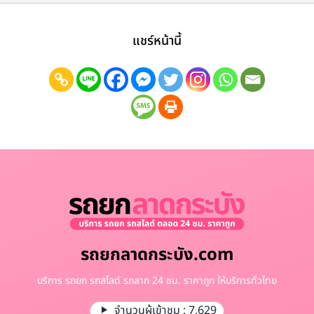
แชร์หน้านี้
รถยกลาดกระบัง.com
บริการ รถยก รถสไลด์ รถลาก 24 ชม. ราคาถูก ให้บริการทั่วไทย
จำนวนผู้เข้าชม :
7,629