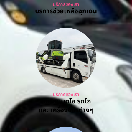
บริการของเรา
บริการช่วยเหลือฉุกเฉิน
บริการของเรา
ยกรถแบคโฮ รถไถ
และ เครื่องจักรต่างๆ