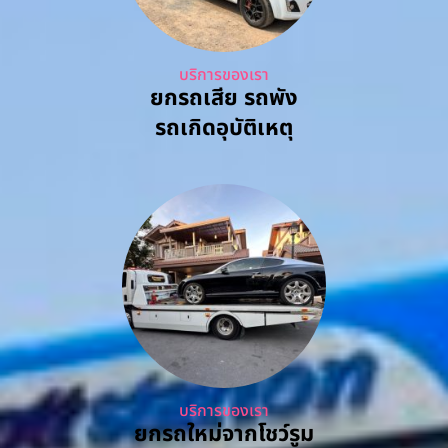
บริการของเรา
ยกรถเสีย รถพัง
รถเกิดอุบัติเหตุ
บริการของเรา
ยกรถใหม่จากโชว์รูม