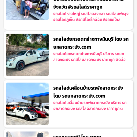
จังหวัด #รถสไลด์ราคาถูก
รถสไลด์หาดใหญ่ รถสไลด์สงขลา รถสไลด์พัทลุง
รถสไลด์ภูเก็ต #รถสไลด์ใกล้ฉัน #รถยกใกล
รถสไลด์ยกรถตกข้างทางมีนบุรี โดย รถ
ยกลาดกระบัง.com
รถสไลด์ยกรถตกข้างทางมีนบุรี บริการ รถยก
ลาดกระบัง รถสไลด์ลาดกระบัง ราคาถูก ติดต่อ
รถสไลด์เคลื่อนย้ายรถพังลาดกระบัง
โดย รถยกลาดกระบัง.com
รถสไลด์เคลื่อนย้ายรถพังลาดกระบัง บริการ รถ
ยกลาดกระบัง รถสไลด์ลาดกระบัง ราคาถูก ต
รถยกบางกะปิ โดย รถยก