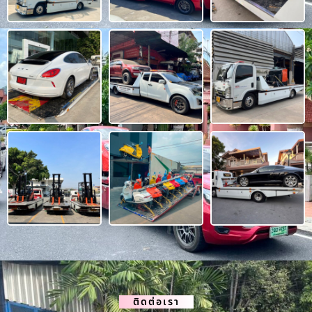
ติดต่อเรา