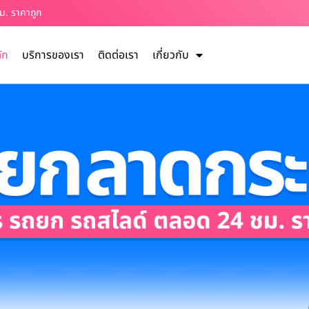
ม. ราคาถูก
ัก
บริการของเรา
ติดต่อเรา
เกี่ยวกับ