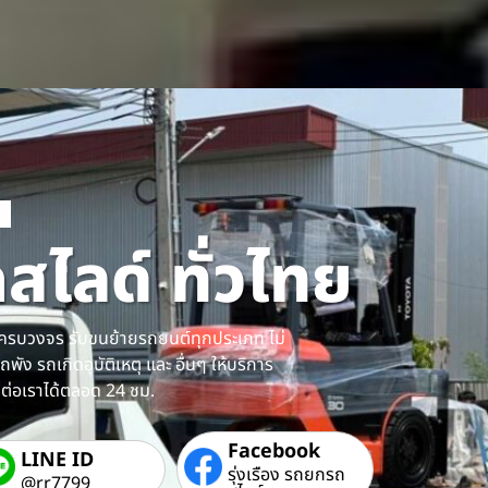
ไลด์ ทั่วไทย
ครบวงจร รับขนย้ายรถยนต์ทุกประเภท ไม่
ถพัง รถเกิดอุบัติเหตุ และ อื่นๆ ให้บริการ
ิดต่อเราได้ตลอด 24 ชม.
Facebook
LINE ID
รุ่งเรือง รถยกรถ
@rr7799