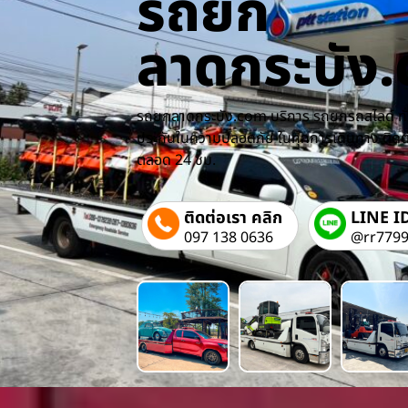
รถยก
ลาดกระบัง
รถยกลาดกระบัง.com บริการ รถยกรถสไลด์ ทั่ว
ประกันในความปลอดภัย ในทุกการเดินทาง ติดต่อ
ตลอด 24 ชม.
ติดต่อเรา คลิก
LINE I
097 138 0636
@rr779