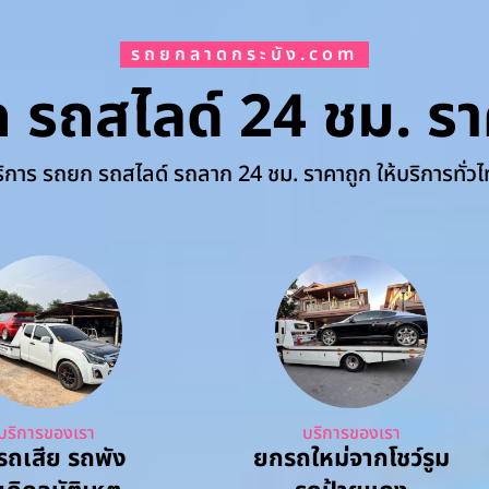
รถยกลาดกระบัง.com
 รถสไลด์ 24 ชม. รา
ิการ รถยก รถสไลด์ รถลาก 24 ชม. ราคาถูก ให้บริการทั่ว
บริการของเรา
บริการของเรา
ถเสีย รถพัง
ยกรถใหม่จากโชว์รูม