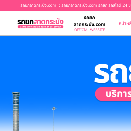
รถยกลาดกระบัง.com
: รถยกลาดกระบัง.com รถยก รถสไลด์ 24 ช
รถยก
หน้าหล
ลาดกระบัง.com
OFFICIAL WEBSITE