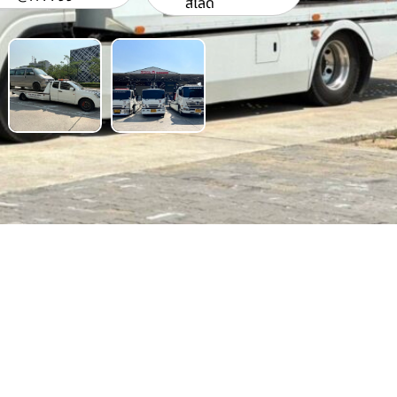
สไลด์