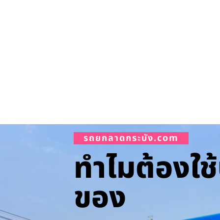
รถยกลาดกระบัง.com
ทำไมต้องใช้
ของ