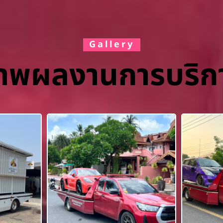
Gallery
าพผลงานการบริก