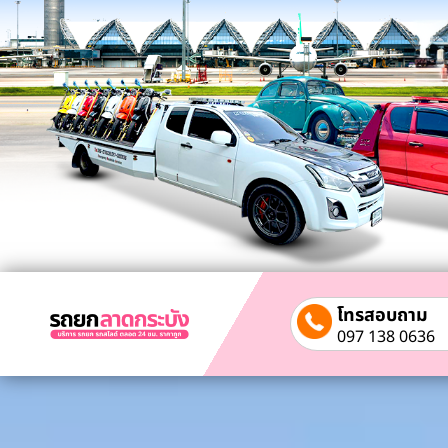
โทรสอบถาม
097 138 0636