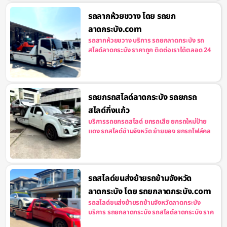
รถลากห้วยขวาง โดย รถยก
ลาดกระบัง.com
รถลากห้วยขวาง บริการ รถยกลาดกระบัง รถ
สไลด์ลาดกระบัง ราคาถูก ติดต่อเราได้ตลอด 24
รถยกรถสไลด์ลาดกระบัง รถยกรถ
สไลด์กิ่งแก้ว
บริการรถยกรถสไลด์ ยกรถเสีย ยกรถใหม่ป้าย
แดง รถสไลด์ข้ามจังหวัด ย้ายของ ยกรถโฟล์คล
รถสไลด์ขนส่งย้ายรถข้ามจังหวัด
ลาดกระบัง โดย รถยกลาดกระบัง.com
รถสไลด์ขนส่งย้ายรถข้ามจังหวัดลาดกระบัง
บริการ รถยกลาดกระบัง รถสไลด์ลาดกระบัง ราค