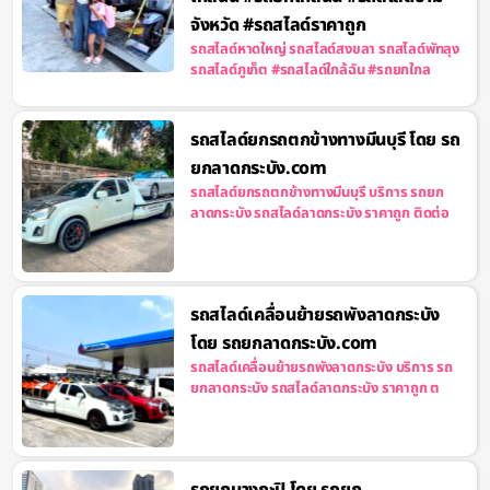
จังหวัด #รถสไลด์ราคาถูก
รถสไลด์หาดใหญ่ รถสไลด์สงขลา รถสไลด์พัทลุง
รถสไลด์ภูเก็ต #รถสไลด์ใกล้ฉัน #รถยกใกล
รถสไลด์ยกรถตกข้างทางมีนบุรี โดย รถ
ยกลาดกระบัง.com
รถสไลด์ยกรถตกข้างทางมีนบุรี บริการ รถยก
ลาดกระบัง รถสไลด์ลาดกระบัง ราคาถูก ติดต่อ
รถสไลด์เคลื่อนย้ายรถพังลาดกระบัง
โดย รถยกลาดกระบัง.com
รถสไลด์เคลื่อนย้ายรถพังลาดกระบัง บริการ รถ
ยกลาดกระบัง รถสไลด์ลาดกระบัง ราคาถูก ต
รถยกบางกะปิ โดย รถยก