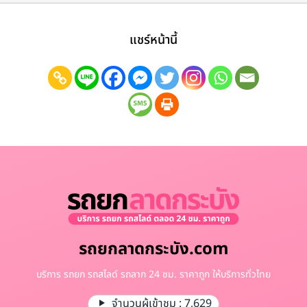
แชร์หน้านี้
รถยกลาดกระบัง.com
บริการ รถยก รถสไลด์ รถลาก 24 ชม. ราคาถูก ให้บริการทั่วไทย
จำนวนผู้เข้าชม :
7,629