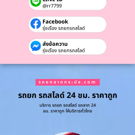
@rr7799
Facebook
รุ่งเรือง รถยกรถสไลด์
ส่งข้อความ
รุ่งเรือง รถยกรถสไลด์
รถยกลาดกระบัง.com
รถยก รถสไลด์ 24 ชม. ราคาถูก
บริการ รถยก รถสไลด์ รถลาก 24
ชม. ราคาถูก ให้บริการทั่วไทย