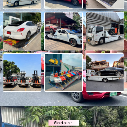
ติดต่อเรา