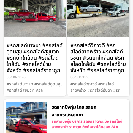
#รถสไลด์บางนา #รถสไลด์
#รถสไลด์วิภาวดี #รถ
อุดมสุข #รถสไลด์สุขุมวิท
สไลด์ลาดพร้าว #รถสไลด์
#รถยกใกล้ฉัน #รถสไลด์
รัชดา #รถยกใกล้ฉัน #รถ
ใกล้ฉัน #รถสไลด์ข้าม
สไลด์ใกล้ฉัน #รถสไลด์ข้าม
จังหวัด #รถสไลด์ราคาถูก
จังหวัด #รถสไลด์ราคาถูก
06/08/2026
06/08/2026
#รถสไลด์บางนา #รถสไลด์อุดมสุข
#รถสไลด์วิภาวดี #รถสไลด์
#รถสไลด์สุขุมวิท #รถ
ลาดพร้าว #รถสไลด์รัชดา #รถ
รถลากบึงกุ่ม โดย รถยก
ลาดกระบัง.com
รถลากบึงกุ่ม บริการ รถยกลาดกระบัง รถสไลด์
ลาดกระบัง ราคาถูก ติดต่อเราได้ตลอด 24 ช