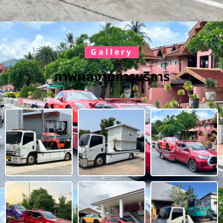
Gallery
ภาพผลงานการบริการ