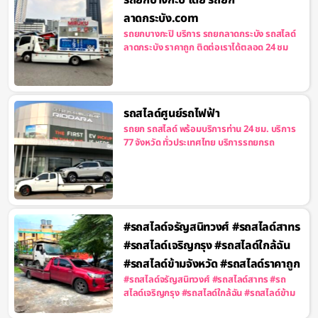
ลาดกระบัง.com
รถยกบางกะปิ บริการ รถยกลาดกระบัง รถสไลด์
ลาดกระบัง ราคาถูก ติดต่อเราได้ตลอด 24 ชม
รถสไลด์ศูนย์รถไฟฟ้า
รถยก รถสไลด์ พร้อมบริการท่าน 24 ชม. บริการ
77 จังหวัด ทั่วประเทศไทย บริการรถยกรถ
#รถสไลด์จรัญสนิทวงศ์ #รถสไลด์สาทร
#รถสไลด์เจริญกรุง #รถสไลด์ใกล้ฉัน
#รถสไลด์ข้ามจังหวัด #รถสไลด์ราคาถูก
#รถสไลด์จรัญสนิทวงศ์ #รถสไลด์สาทร #รถ
สไลด์เจริญกรุง #รถสไลด์ใกล้ฉัน #รถสไลด์ข้าม