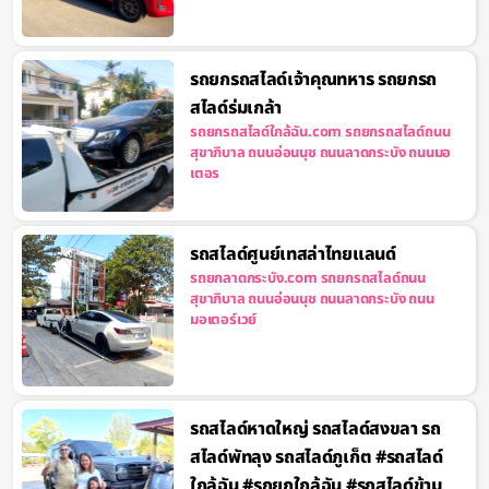
รถยกรถสไลด์เจ้าคุณทหาร รถยกรถ
สไลด์ร่มเกล้า
รถยกรถสไลด์ใกล้ฉัน.com รถยกรถสไลด์ถนน
สุขาภิบาล ถนนอ่อนนุช ถนนลาดกระบัง ถนนมอ
เตอร
รถสไลด์ศูนย์เทสล่าไทยแลนด์
รถยกลาดกระบัง.com รถยกรถสไลด์ถนน
สุขาภิบาล ถนนอ่อนนุช ถนนลาดกระบัง ถนน
มอเตอร์เวย์
รถสไลด์หาดใหญ่ รถสไลด์สงขลา รถ
สไลด์พัทลุง รถสไลด์ภูเก็ต #รถสไลด์
ใกล้ฉัน #รถยกใกล้ฉัน #รถสไลด์ข้าม