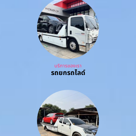
บริการของเรา
รถยกรถไลด์