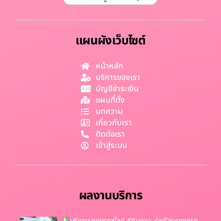
แผนผังเว็บไซต์
หน้าหลัก
บริการของเรา
บัญชีชำระเงิน
แผนที่ตั้ง
บทความ
เกี่ยวกับเรา
ติดต่อเรา
เข้าสู่ระบบ
ผลงานบริการ
บริการรถยกรถสไลด์ #ทีมงาน_รุ่งเรืองรถยกรถ