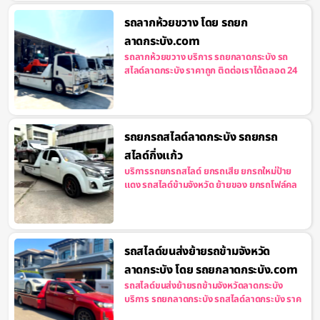
รถลากห้วยขวาง โดย รถยก
ลาดกระบัง.com
รถลากห้วยขวาง บริการ รถยกลาดกระบัง รถ
สไลด์ลาดกระบัง ราคาถูก ติดต่อเราได้ตลอด 24
รถยกรถสไลด์ลาดกระบัง รถยกรถ
สไลด์กิ่งแก้ว
บริการรถยกรถสไลด์ ยกรถเสีย ยกรถใหม่ป้าย
แดง รถสไลด์ข้ามจังหวัด ย้ายของ ยกรถโฟล์คล
รถสไลด์ขนส่งย้ายรถข้ามจังหวัด
ลาดกระบัง โดย รถยกลาดกระบัง.com
รถสไลด์ขนส่งย้ายรถข้ามจังหวัดลาดกระบัง
บริการ รถยกลาดกระบัง รถสไลด์ลาดกระบัง ราค