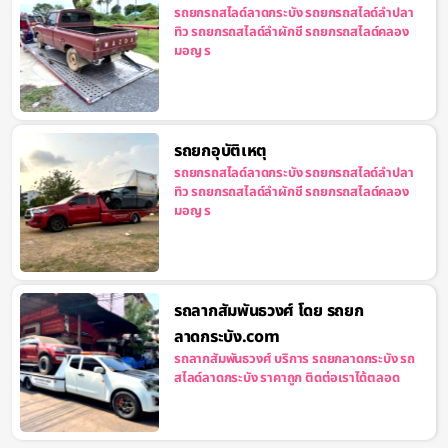
รถยกรถสไลด์ลาดกระบัง รถยกรถสไลด์ลำปลา
ทิว รถยกรถสไลด์ลำผักชี รถยกรถสไลด์คลอง
มอญ ร
รถยกอุบัติเหตุ
รถยกรถสไลด์ลาดกระบัง รถยกรถสไลด์ลำปลา
ทิว รถยกรถสไลด์ลำผักชี รถยกรถสไลด์คลอง
มอญ ร
รถลากสัมพันธวงศ์ โดย รถยก
ลาดกระบัง.com
รถลากสัมพันธวงศ์ บริการ รถยกลาดกระบัง รถ
สไลด์ลาดกระบัง ราคาถูก ติดต่อเราได้ตลอด