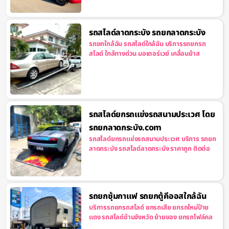
รถสไลด์ลาดกระบัง รถยกลาดกระบัง
รถยกใกล้ฉัน รถสไลด์ใกล้ฉัน บริการรถยกรถ
สไลด์ ใกล้ทางด่วน มอเตอร์เวย์ เคลื่อนย้าส
รถสไลด์ยกรถแข่งรถสนามประเวศ โดย
รถยกลาดกระบัง.com
รถสไลด์ยกรถแข่งรถสนามประเวศ บริการ รถยก
ลาดกระบัง รถสไลด์ลาดกระบัง ราคาถูก ติดต่อ
รถยกซุ้มกาแฟ รถยกตู้คีออสใกล้ฉัน
บริการรถยกรถสไลด์ ยกรถเสีย ยกรถใหม่ป้าย
แดง รถสไลด์ข้ามจังหวัด ย้ายของ ยกรถโฟล์คล