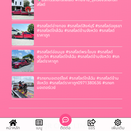
สไลด์
#รถสไลด์อ่างทอง #รถสไลด์สิงห์บุรี #รถสไลด์อยุธยา
#รถสไลด์ใกล้ฉัน #รถสไลด์ข้ามจังหวัด #รถสไลด์
ราคาถูก
#รถสไลด์อ่อนนุช #รถสไลด์พระโขนง #รถสไลด์
สุขุมวิท #รถสไลด์ใกล้ฉัน #รถสไลด์ข้ามจังหวัด #รถ
สไลด์ราคาถูก
#รถยกมอเตอร์ไซค์ #รถสไลด์ใกล้ฉัน #รถสไลด์ข้าม
จังหวัด #รถสไลด์ราคาถูก0971380636 #รถยก
มอเตอร์เวย์
QR CODE LINE
หน้าหลัก
เมนู
ติดต่อ
แชร์
เพิ่มเติม