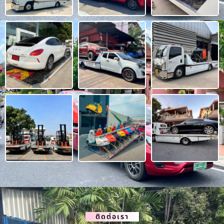
ติดต่อเรา